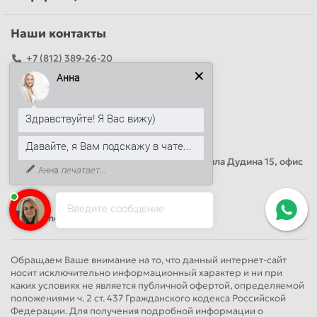
Наши контакты
+7 (812) 389-26-20
Анна
+7 (499) 444-14-71
info@sandwichpanelsvspb.ru
Здравствуйте! Я Вас вижу)
Наш адрес
Давайте, я Вам подскажу в чате...
Офис продаж
Адрес: Россия, Санкт-Петербург, Михаила Дудина 15, офис
Анна
печатает...
41
Введите сообщение
Круглосуточно
Обращаем Ваше внимание на то, что данный интернет-сайт
носит исключительно информационный характер и ни при
каких условиях не является публичной офертой, определяемой
положениями ч. 2 ст. 437 Гражданского кодекса Российской
Федерации. Для получения подробной информации о