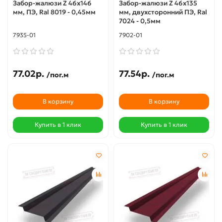
Забор-жалюзи Z 46х146
Забор-жалюзи Z 46х135
мм, ПЭ, Ral 8019 - 0,45мм
мм, двухсторонний ПЭ, Ral
7024 - 0,5мм
7935-01
7902-01
77.02р.
77.54р.
/пог.м
/пог.м
В корзину
В корзину
Купить в 1 клик
Купить в 1 клик