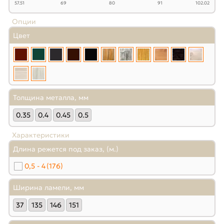
57.51
69
80
91
102.02
Опции
Цвет
Толщина металла, мм
0.35
0.4
0.45
0.5
Характеристики
Длина режется под заказ, (м.)
0,5 - 4
(176)
Ширина ламели, мм
37
135
146
151