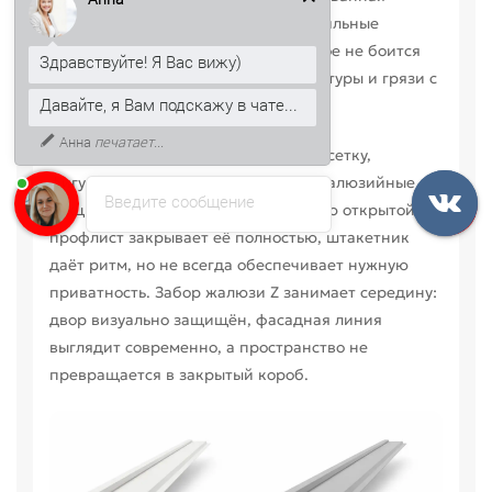
Здравствуйте! Я Вас вижу)
основа, ровная линия секций, правильные
Давайте, я Вам подскажу в чате...
крепёжные узлы и покрытие, которое не боится
сырого воздуха, перепадов температуры и грязи с
К тому же, могу рассказать, как
дорог.
получить скидку 5% на первый
заказ.
Перед заказом обычно сравнивают сетку,
фигурный профлист, штакетник и жалюзийные
Введите сообщение
секции. Сетка оставляет территорию открытой,
профлист закрывает её полностью, штакетник
даёт ритм, но не всегда обеспечивает нужную
приватность. Забор жалюзи Z занимает середину:
двор визуально защищён, фасадная линия
выглядит современно, а пространство не
превращается в закрытый короб.