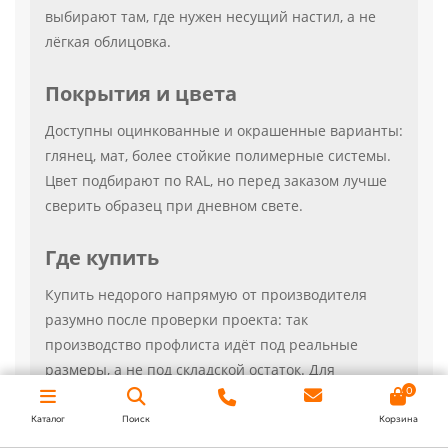
выбирают там, где нужен несущий настил, а не
лёгкая облицовка.
Покрытия и цвета
Доступны оцинкованные и окрашенные варианты:
глянец, мат, более стойкие полимерные системы.
Цвет подбирают по RAL, но перед заказом лучше
сверить образец при дневном свете.
Где купить
Купить недорого напрямую от производителя
разумно после проверки проекта: так
производство профлиста идёт под реальные
размеры, а не под складской остаток. Для
0
радиусных крыш и навесов в расчёт иногда
закладывают
арочный профнастил
, потому что
Каталог
Поиск
Корзина
прямой Н200 нельзя изгибать на месте без