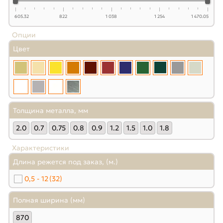
605.32
822
1 038
1 254
1 470.05
Опции
Цвет
Толщина металла, мм
2.0
0.7
0.75
0.8
0.9
1.2
1.5
1.0
1.8
Характеристики
Длина режется под заказ, (м.)
0,5 - 12
(32)
Полная ширина (мм)
870