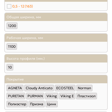
0,5 - 12
(163)
Общая ширина, мм
1200
Рабочая ширина, мм
1100
Высота профиля (мм.)
10
Покрытие
AGNETA
Cloudy Anticato
ECOSTEEL
Norman
PURETAN
PURMAN
Viking
Viking E
Пластизол
Полиэстер
Призма
Цинк