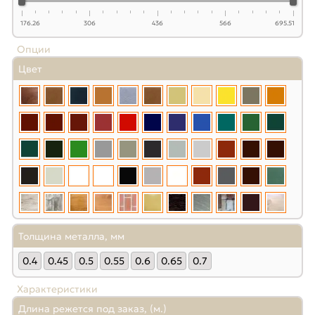
176.26
306
436
566
695.51
Опции
Цвет
Толщина металла, мм
0.4
0.45
0.5
0.55
0.6
0.65
0.7
Характеристики
Длина режется под заказ, (м.)