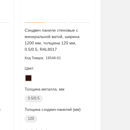
Сэндвич панели стеновые с
минеральной ватой, ширина
1200 мм, толщина 120 мм,
Акция -18%
Акция -18%
0.5/0.5, RAL8017
19548-01
Цвет:
Толщина металла, мм:
0.5/0.5
:
Толщина сэндвич-панелей (мм):
L-образный профиль
L-образн
120
перфорированный К237
перфорир
50x36x2500-1,5 мм, оцинкованный
50x36x250