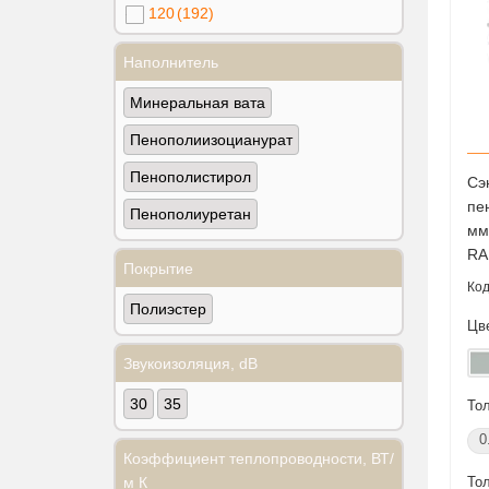
120
(192)
Наполнитель
Минеральная вата
Пенополиизоцианурат
Пенополистирол
Сэ
пе
Пенополиуретан
мм
RA
Покрытие
Полиэстер
Цв
Звукоизоляция, dB
30
35
То
0
Коэффициент теплопроводности, ВТ/
То
м К