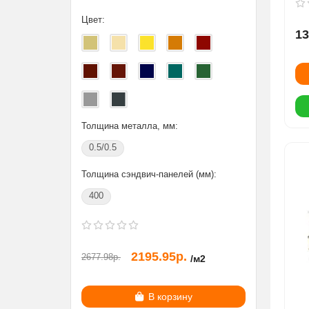
горяч
Цвет:
13
Цвет:
Толщина металла, мм:
0.5/0.5
Толщина сэндвич-панелей (мм):
Толщи
400
3.0
2195.95р.
2677.98р.
482.30
/м2
В корзину