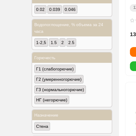
1
0.02
0.039
0.046
Водопоглощение, % объема за 24
часа
13
1-2,5
1.5
2
2.5
Горючесть
Г1 (слабогорючие)
Г2 (умеренногорючие)
Г3 (нормальногорючие)
НГ (негорючие)
Назначение
Стена