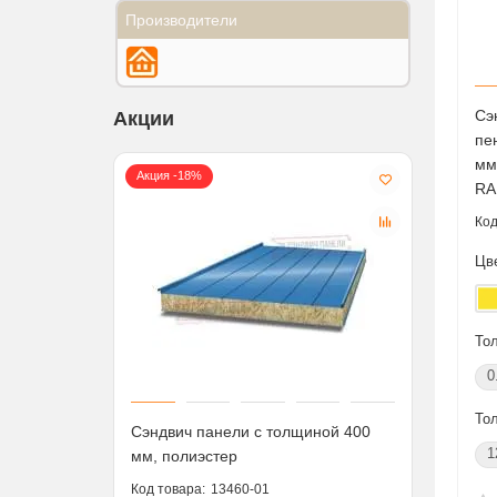
Производители
Сэ
Акции
пе
мм
Акция -18%
Акция
RA
Цв
То
0
То
Сэндвич панели с толщиной 400
L-обр
1
мм, полиэстер
перф
50x36
13460-01