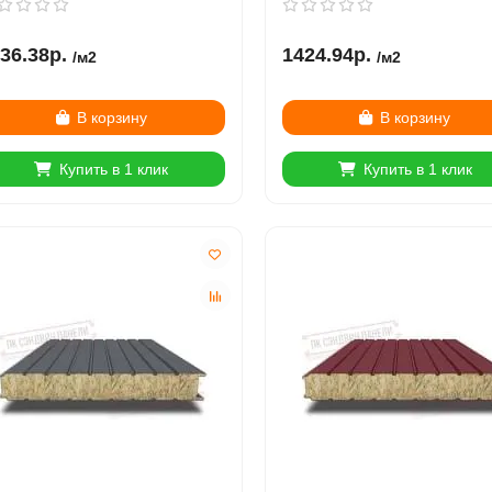
еоцинкованный
нержавеющей стали
36.38р.
1424.94р.
/м2
/м2
В корзину
В корзину
41490-01
41514-01
Купить в 1 клик
Купить в 1 клик
Цвет:
на металла, мм:
Толщина металла, мм:
3.0
395.48р.
607.81р.
р.
741.23р.
/пог.м
/пог.м
В корзину
В корзину