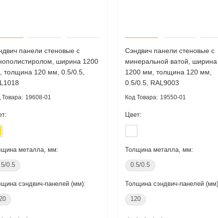
ндвич панели стеновые с
Сэндвич панели стеновые с
нополистиролом, ширина 1200
минеральной ватой, ширина
, толщина 120 мм, 0.5/0.5,
1200 мм, толщина 120 мм,
 -18%
Акция -18%
L1018
0.5/0.5, RAL9003
19608-01
19550-01
ет:
Цвет:
лщина металла, мм:
Толщина металла, мм:
.5/0.5
0.5/0.5
лщина сэндвич-панелей (мм):
Толщина сэндвич-панелей (мм)
азный профиль
L-образный профиль
20
120
орированный К237
перфорированный К237
x2000-3,0 мм,
50x36x2000-3,0 мм, из