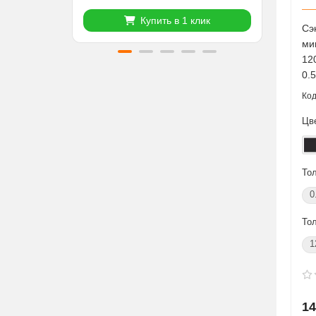
Купить в 1 клик
Сэ
ми
12
0.
Цв
То
0
То
1
14