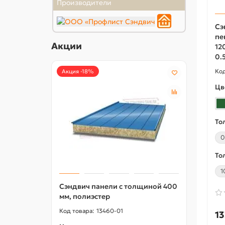
Производители
Сэ
пе
Акции
12
0.
Акция -18%
Акция
Цв
То
0
То
1
Сэндвич панели с толщиной 400
L-об
мм, полиэстер
перф
50x36
13460-01
13
горя