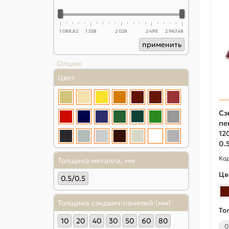
1 088.82
1 558
2 028
2 498
2 967.48
применить
Опции
Цвет
Сэ
пе
12
0.
Толщина металла, мм
Цв
0.5/0.5
Толщина сэндвич-панелей (мм)
То
10
20
40
30
50
60
80
0