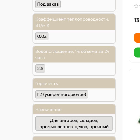
Под заказ
Коэффициент теплопроводности,
13
ВТ/м К
0.02
Водопоглощение, % объема за 24
часа
2.5
Горючесть
Г2 (умеренногорючие)
Назначение
Для ангаров, складов,
промышленных цехов, арочный