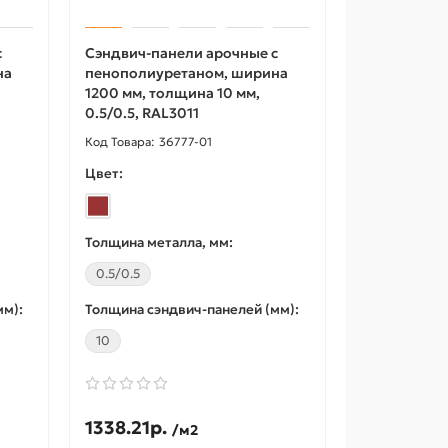
с
Сэндвич-панели арочные с
на
пенополиуретаном, ширина
1200 мм, толщина 10 мм,
0.5/0.5, RAL3011
36777-01
Акция -18%
Акция -18
Цвет:
Толщина металла, мм:
0.5/0.5
мм):
Толщина сэндвич-панелей (мм):
10
L-образный профиль
L-образ
перфорированный К237
перфори
50x36x2500-1,5 мм,
50x36x25
1338.21р.
/м2
оцинкованный
горячео