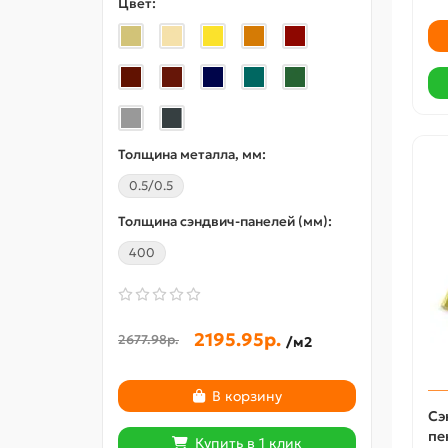
Цвет:
Цвет:
Толщина металла, мм:
0.5/0.5
Толщина сэндвич-панелей (мм):
Толщи
400
3.0
2195.95р.
2677.98р.
482.3
/м2
В корзину
Сэ
пе
Купить в 1 клик