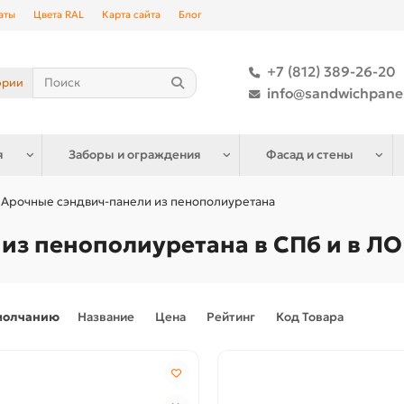
аты
Цвета RAL
Карта сайта
Блог
+7 (812) 389-26-20
ории
info@sandwichpane
я
Заборы и ограждения
Фасад и стены
Арочные сэндвич-панели из пенополиуретана
из пенополиуретана в СПб и в Л
молчанию
Название
Цена
Рейтинг
Код Товара