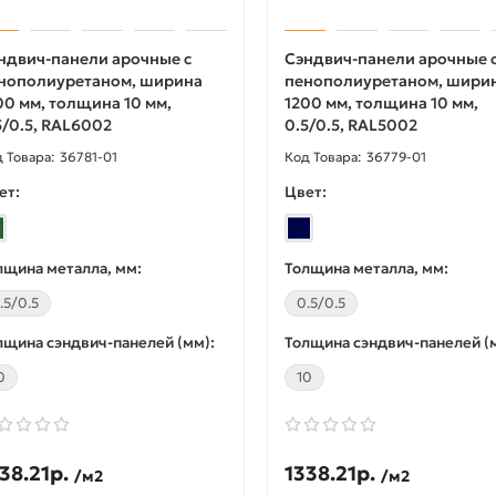
ндвич-панели арочные с
Сэндвич-панели арочные 
нополиуретаном, ширина
пенополиуретаном, шири
00 мм, толщина 10 мм,
1200 мм, толщина 10 мм,
5/0.5, RAL6002
0.5/0.5, RAL5002
36781-01
36779-01
 -18%
Акция -18%
ет:
Цвет:
лщина металла, мм:
Толщина металла, мм:
.5/0.5
0.5/0.5
лщина сэндвич-панелей (мм):
Толщина сэндвич-панелей (
0
10
разный профиль
L-образный профиль
орированный К237
перфорированный К237
x2000-3,0 мм,
50x36x2000-3,0 мм, из
38.21р.
1338.21р.
/м2
/м2
чеоцинкованный
нержавеющей стали