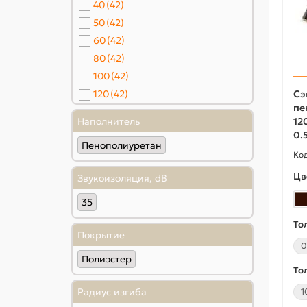
40
(42)
50
(42)
60
(42)
80
(42)
100
(42)
Сэ
120
(42)
пе
150
(42)
Наполнитель
12
200
(42)
0.
Пенополиуретан
Цв
Звукоизоляция, dB
35
То
Покрытие
0
Полиэстер
То
Радиус изгиба
1