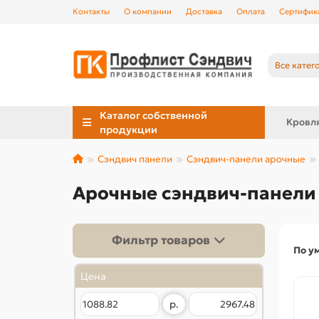
Контакты
О компании
Доставка
Оплата
Сертифик
Все катег
Каталог собственной
Кровл
продукции
Сэндвич панели
Сэндвич-панели арочные
Арочные сэндвич-панели 
Фильтр товаров
По у
Цена
р.