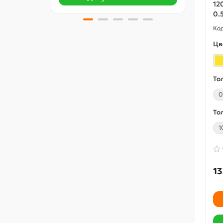
12
0.
Цв
То
0
То
1
13