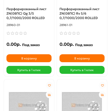
66300
(1)
Перфорированный лист
Перфорированный лист
66500
(1)
ZN(08ПС) Qg 3/5
ZN(08ПС) Rv 5/6
0,7/1000/2000 ROLLED
0,7/1000/2000 ROLLED
70498
(1)
73438
(1)
28960-01
28961-01
78369
(1)
110800
(1)
0.00р.
0.00р.
Под заказ
Под заказ
В корзину
В корзину
Купить в 1 клик
Купить в 1 клик