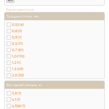
Характеристики
Толщина стали, мм
0,55
(6)
0,8
(5)
0,9
(1)
0.5
(11)
0.7
(81)
1,0
(110)
1,2
(1)
1.5
(49)
2,0
(30)
2,5
(1)
Вес одной секции, кг
3,0
(26)
3.8
(1)
5,0
(1)
4.1
(1)
4.356
(1)