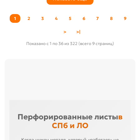
1
2
3
4
5
6
7
8
9
>
>|
Показано с 1 по 36 из 322 (всего 9 страниц)
Перфорированные листы
в
СПб и ЛО
Когда нужен металл, который «работает» не