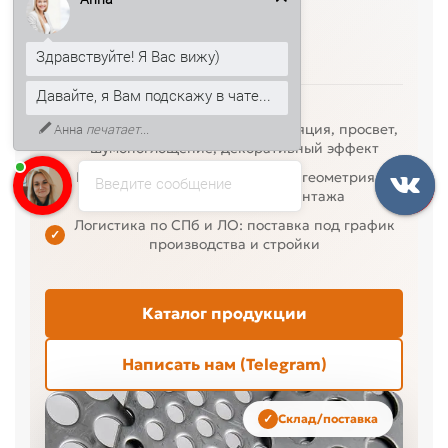
Здравствуйте! Я Вас вижу)
материалы
СПб/ЛО
Давайте, я Вам подскажу в чате...
доставка по региону
К тому же, могу рассказать, как
получить скидку 5% на первый
заказ.
Перфорация под задачу: вентиляция, просвет,
✓
шумопоглощение, декоративный эффект
Раскрой в размер и стабильная геометрия —
Введите сообщение
✓
удобно для серийного монтажа
Логистика по СПб и ЛО: поставка под график
✓
производства и стройки
Каталог продукции
Написать нам (Telegram)
Склад/поставка