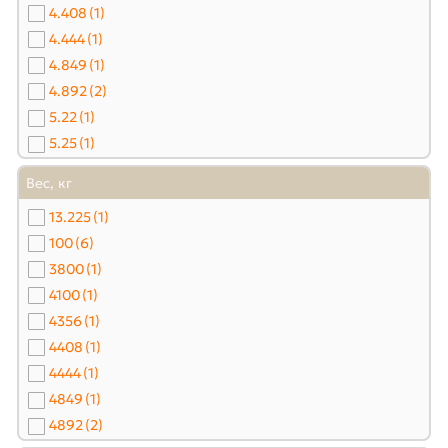
4.408
(1)
4.444
(1)
4.849
(1)
4.892
(2)
5.22
(1)
5.25
(1)
5.4
(2)
Вес, кг
5.5
(1)
13.225
(1)
5.656
(3)
100
(6)
5.7
(1)
3800
(1)
5.761
(1)
4100
(1)
5.775
(1)
4356
(1)
5.8
(3)
4408
(1)
5.9
(1)
4444
(1)
5.987
(2)
4849
(1)
6.065
(1)
4892
(2)
6.146
(1)