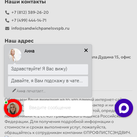
Наши контакты
+7 (812) 389-26-20
+7 (499) 444-14-71
info@sandwichpanelsvspb.ru
Наш адрес
Анна
Офис продаж
Адрес: Россия, Санкт-Петербург, Михаила Дудина 15, офис
41
Здравствуйте! Я Вас вижу)
Давайте, я Вам подскажу в чате...
Круглосуточно
Анна
печатает...
Обращаем Ваше внимание на то, что данный интернет-сайт
носит исключительно информационный характер и ни при
Введите сообщение
каких условиях не является публичной офертой, определяемой
положениями ч. 2 ст. 437 Гражданского кодекса Российской
Федерации. Для получения подробной информации о
стоимости и сроках выполнения услуг, пожалуйста,
обращайтесь к сотрудникам компании ©ПРОФЛИСТСЭНДВИЧ.