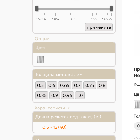
1 598.45
3 054
4 510
5 966
7 422.22
применить
Опции
Цвет
Пр
Толщина металла, мм
Н6
0.5
0.6
0.65
0.7
0.75
0.8
Цв
0.85
0.9
0.95
1.0
Характеристики
То
Длина режется под заказ, (м.)
0
0,5 - 12
(40)