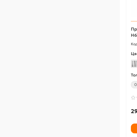
Пр
Н6
Цв
То
0
29