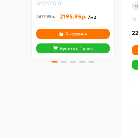
0
2195.95р.
2677.98р.
482.3
/м2
22
В корзину
Купить в 1 клик