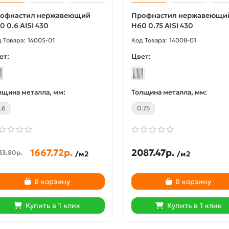
офнастил нержавеющий
Профнастил нержавеющи
0 0.6 AISI 430
Н60 0.75 AISI 430
14005-01
14008-01
ет:
Цвет:
лщина металла, мм:
Толщина металла, мм:
.6
0.75
1667.72р.
2087.47р.
33.80р.
/м2
/м2
 -18%
Акция -18%
В корзину
В корзину
Купить в 1 клик
Купить в 1 клик