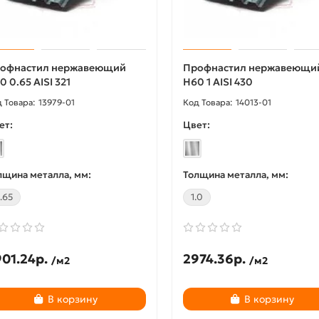
офнастил нержавеющий
Профнастил нержавеющи
0 0.65 AISI 321
Н60 1 AISI 430
13979-01
14013-01
ет:
Цвет:
лщина металла, мм:
Толщина металла, мм:
.65
1.0
01.24р.
2974.36р.
/м2
/м2
В корзину
В корзину