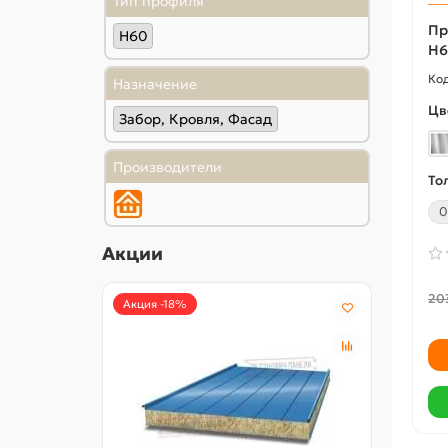
Тип профиля
Пр
Н60
Н6
Назначение
Цв
Забор, Кровля, Фасад
Производители
То
0
Акции
20
Акция -18%
Акция