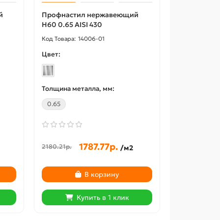
й
Профнастил нержавеющий
Н60 0.65 AISI 430
14006-01
Цвет:
Толщина металла, мм:
0.65
1787.77р.
2180.21р.
/м2
Акция -18%
Акция -18
В корзину
Купить в 1 клик