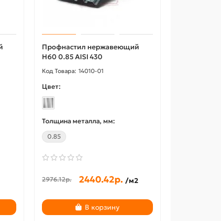
й
Профнастил нержавеющий
Н60 0.85 AISI 430
14010-01
Цвет:
Толщина металла, мм:
0.85
2440.42р.
2976.12р.
/м2
В корзину