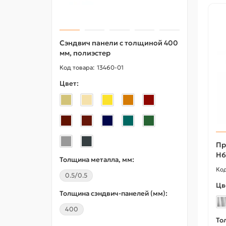
Сэндвич панели с толщиной 400
L-об
мм, полиэстер
перф
50x36
13460-01
горя
Цвет:
Пр
Н6
Цвет:
Толщина металла, мм:
0.5/0.5
Цв
Толщина сэндвич-панелей (мм):
Толщи
400
3.0
То