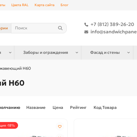
аты
Цвета RAL
Карта сайта
Блог
+7 (812) 389-26-20
ории
info@sandwichpane
я
Заборы и ограждения
Фасад и стены
ржавеющий Н60
й Н60
молчанию
Название
Цена
Рейтинг
Код Товара
ция -18%