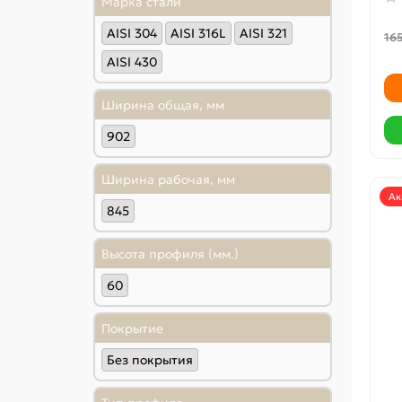
Марка стали
AISI 304
AISI 316L
AISI 321
165
AISI 430
Ширина общая, мм
902
Ширина рабочая, мм
Ак
845
Высота профиля (мм.)
60
Покрытие
Без покрытия