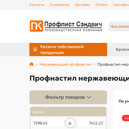
Контакты
О компании
Доставка
Оплата
Сертифик
Все катег
Каталог собственной
Кровл
продукции
Нержавеющий профнастил
Профнастил не
Профнастил нержавеющи
Фильтр товаров
По у
Цена
Ак
р.