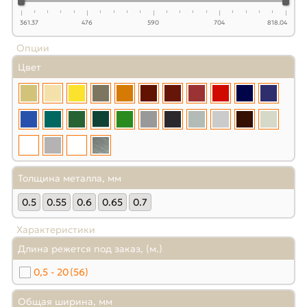
361.37
476
590
704
818.04
Опции
Цвет
Толщина металла, мм
0.5
0.55
0.6
0.65
0.7
Характеристики
Длина режется под заказ, (м.)
0,5 - 20
(56)
Общая ширина, мм