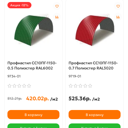
Акция -18%
Профнастил СС10ПГ-1150-
Профнастил СС10ПГ-1150-
0.5 Полиэстер RAL6002
0.7 Полиэстер RAL3020
9734-01
9719-01
420.02р.
525.36р.
512.21р.
/м2
/м2
В корзину
В корзину