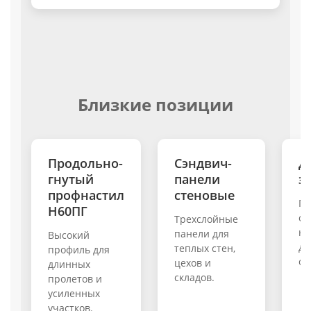
Близкие позиции
Продольно-
Сэндвич-
Д
гнутый
панели
э
профнастил
стеновые
Пл
Н60ПГ
от
Трехслойные
на
панели для
Высокий
дл
теплых стен,
профиль для
ст
цехов и
длинных
складов.
пролетов и
усиленных
участков.