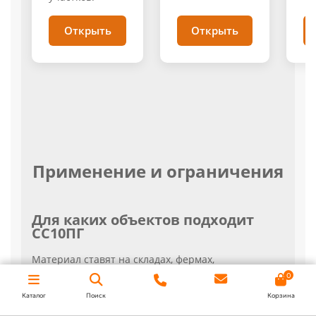
Открыть
Открыть
Применение и ограничения
Для каких объектов подходит
СС10ПГ
Материал ставят на складах, фермах,
производственных линиях, навесах для техники и
0
зонах разгрузки. Он быстро закрывает открытый
Каталог
Поиск
Корзина
участок легкой кровельной оболочкой.