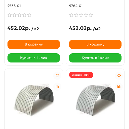
9738-01
9764-01
452.02р.
452.02р.
/м2
/м2
В корзину
В корзину
Купить в 1 клик
Купить в 1 клик
Акция -18%