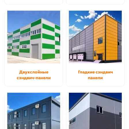
Двухслойные
Гладкие сэндвич
сэндвич-панели
панели