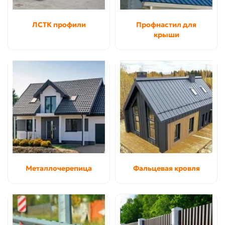
ЛСТК профили
Профнастил для
крыши
Металлочерепица
Фальцевая кровля