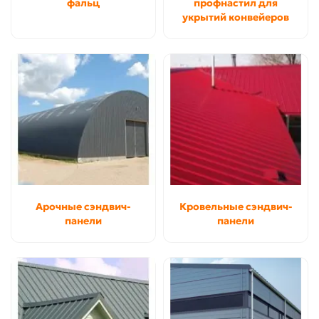
фальц
профнастил для
укрытий конвейеров
Арочные сэндвич-
Кровельные сэндвич-
панели
панели