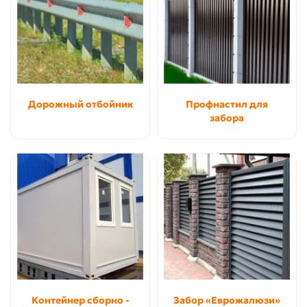
Дорожный отбойник
Профнастил для
забора
Контейнер сборно -
Забор «Еврожалюзи»