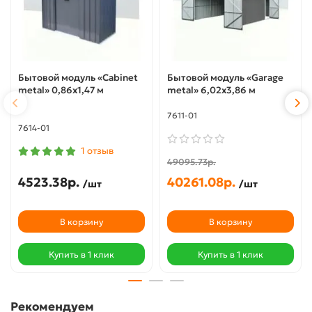
Бытовой модуль «Cabinet
Бытовой модуль «Garage
metal» 0,86х1,47 м
metal» 6,02х3,86 м
7611-01
7614-01
1 отзыв
49095.73р.
4523.38р.
40261.08р.
/шт
/шт
В корзину
В корзину
Купить в 1 клик
Купить в 1 клик
Рекомендуем