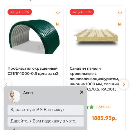
Акция -18%
Акция -18%
Профнастил окрашенный
Сэндвич панели
С21ПГ-1000-0.5 цена за м2.
кровельные с
пенополиизоциануратом,
ширина 1000 мм, толщина
100 мм, 0.5/0.5, RAL1015
Анна
356-01
8981-01
1 отзыв
Здравствуйте! Я Вас вижу)
2 отзыва
1883.93р.
2297.47р.
Давайте, я Вам подскажу в чате...
422.55р.
515.31р.
/м2
/м2