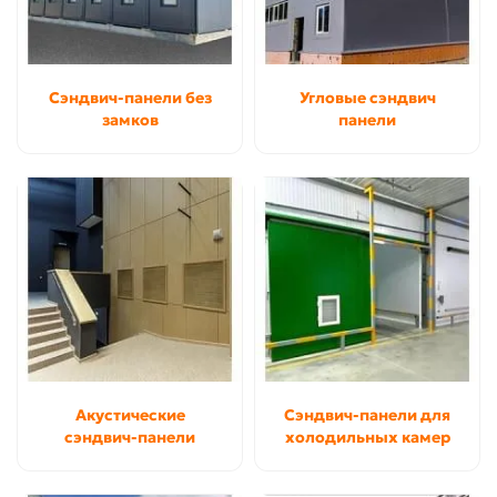
Сэндвич-панели без
Угловые сэндвич
замков
панели
Акустические
Сэндвич-панели для
сэндвич-панели
холодильных камер