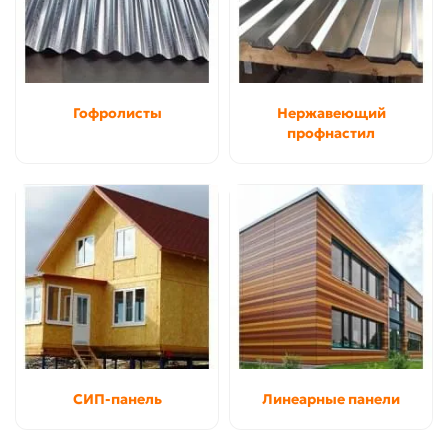
Гофролисты
Нержавеющий
профнастил
СИП-панель
Линеарные панели