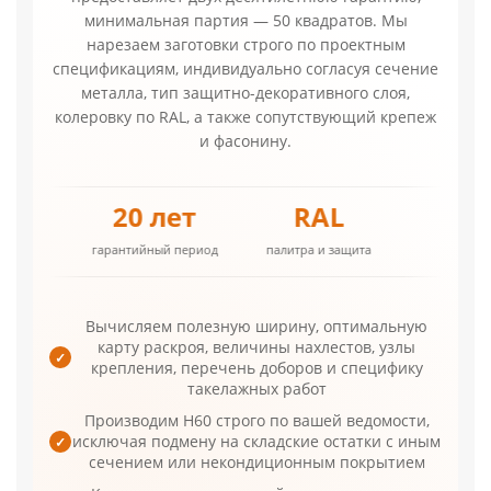
минимальная партия — 50 квадратов. Мы
нарезаем заготовки строго по проектным
спецификациям, индивидуально согласуя сечение
металла, тип защитно-декоративного слоя,
колеровку по RAL, а также сопутствующий крепеж
и фасонину.
от 290,17 ₽
1–3 суток
4–5 дн
стоимость квадрата
формовка заказа
транспортиров
Вычисляем полезную ширину, оптимальную
карту раскроя, величины нахлестов, узлы
✓
крепления, перечень доборов и специфику
такелажных работ
Производим Н60 строго по вашей ведомости,
исключая подмену на складские остатки с иным
✓
сечением или некондиционным покрытием