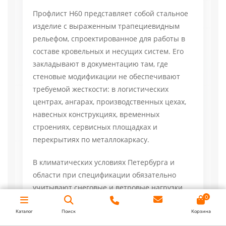
Профлист Н60 представляет собой стальное
изделие с выраженным трапециевидным
рельефом, спроектированное для работы в
составе кровельных и несущих систем. Его
закладывают в документацию там, где
стеновые модификации не обеспечивают
требуемой жесткости: в логистических
центрах, ангарах, производственных цехах,
навесных конструкциях, временных
строениях, сервисных площадках и
перекрытиях по металлокаркасу.
В климатических условиях Петербурга и
области при спецификации обязательно
учитывают снеговые и ветровые нагрузки,
0
высокую влажность, температурные
флуктуации и дренажную схему. В
Каталог
Поиск
Корзина
техническом задании рекомендуется сразу