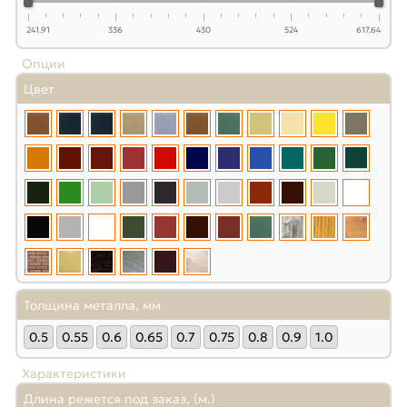
241.91
336
430
524
617.64
Опции
Цвет
Толщина металла, мм
0.5
0.55
0.6
0.65
0.7
0.75
0.8
0.9
1.0
Характеристики
Длина режется под заказ, (м.)