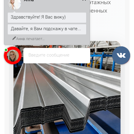
обустройства крыш, межэтажных
перекрытий и промышленных
Здравствуйте! Я Вас вижу)
сооружений
Давайте, я Вам подскажу в чате...
Анна
печатает...
Введите сообщение