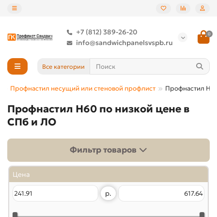
+7 (812) 389-26-20
0
info@sandwichpanelsvspb.ru
Все категории
л
Профнастил несущий или стеновой профлист
Профнастил Н6
Профнастил Н60 по низкой цене в
СПб и ЛО
Фильтр товаров
Цена
р.