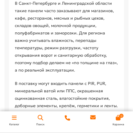
В Санкт-Петербурге и Ленинградской области
такие панели часто заказывают для магазинов,
кафе, ресторанов, мясных и рыбных цехов,
складов овощей, молочной продукции,
полуфабрикатов и заморозки. Для региона
важно учитывать влажность, перепады
температуры, режим разгрузки, частоту
открывания ворот и санитарную обработку,
поэтому подбор делаем не «по толщине на глаз»,
а по реальной эксплуатации.
В поставку могут входить панели с PIR, PUR,
минеральной ватой или ППС, окрашенная
оцинкованная сталь, влагостойкие покрытия,
доборные элементы, крепёж, герметики и ленты.
Под пищевые зоны чаще выбирают гладкие
0
моющиеся поверхности, светлые оттенки RAL и
Каталог
Поиск
Корзина
узлы, которые не накапливают грязь и не