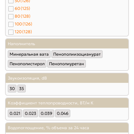
50
(126)
60
(125)
80
(128)
100
(126)
120
(128)
140
(60)
Наполнитель
150
(126)
Минеральная вата
Пенополиизоцианурат
160
(60)
180
(94)
Пенополистирол
Пенополиуретан
200
(128)
Звукоизоляция, dB
250
(34)
30
35
Коэффициент теплопроводности, ВТ/м К
0.021
0.023
0.039
0.046
Водопоглощение, % объема за 24 часа