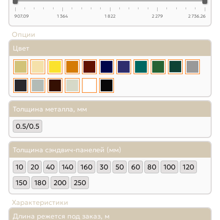
907.09
1 364
1 822
2 279
2 736.26
Опции
Цвет
Толщина металла, мм
0.5/0.5
Толщина сэндвич-панелей (мм)
10
20
40
140
160
30
50
60
80
100
120
150
180
200
250
Характеристики
Длина режется под заказ, м