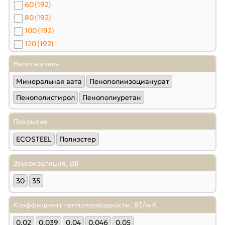
60
(192)
80
(192)
100
(192)
120
(192)
140
(190)
Наполнитель
150
(192)
Минеральная вата
Пенополиизоцианурат
160
(192)
180
(192)
Пенополистирол
Пенополиуретан
200
(192)
Покрытие
250
(192)
300
(192)
ECOSTEEL
Полиэстер
Звукоизоляция, dB
30
35
Коэффициент теплопроводности, ВТ/м К
0.02
0.039
0.04
0.046
0.05