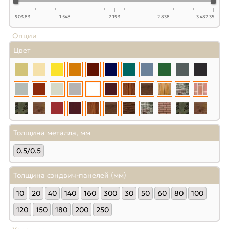
903.83
1 548
2 193
2 838
3 482.35
Опции
Цвет
Толщина металла, мм
0.5/0.5
Толщина сэндвич-панелей (мм)
10
20
40
140
160
300
30
50
60
80
100
120
150
180
200
250