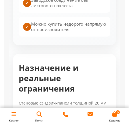
✓
листового нахлеста
Можно купить недорого напрямую
✓
от производителя
Назначение и
реальные
ограничения
Стеновые сэндвич-панели толщиной 20 мм
применяют внутри зданий: для офисных и
0
складских перегородок, кабин, постов
Каталог
Поиск
Корзина
контроля, обшивки модулей и закрытия