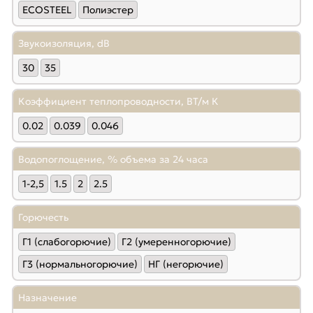
ECOSTEEL
Полиэстер
Звукоизоляция, dB
30
35
Коэффициент теплопроводности, ВТ/м К
0.02
0.039
0.046
Водопоглощение, % объема за 24 часа
1-2,5
1.5
2
2.5
Горючесть
Г1 (слабогорючие)
Г2 (умеренногорючие)
Г3 (нормальногорючие)
НГ (негорючие)
Назначение