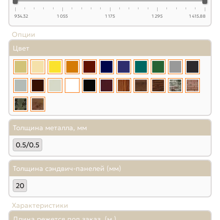
934.32
1 055
1 175
1 295
1 415.88
Опции
Цвет
Толщина металла, мм
0.5/0.5
Толщина сэндвич-панелей (мм)
20
Характеристики
Длина режется под заказ, (м.)