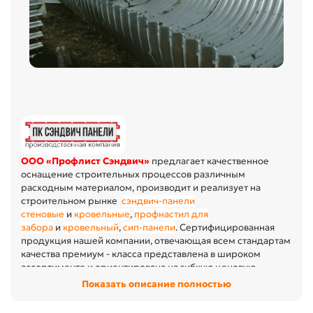
ООО
«Профлист
Сэндвич
»
предлагает качественное
оснащение строительных процессов различным
расходным материалом, производит и реализует на
строительном рынке
сэндвич-панели
стеновые
и
кровельные
,
профнастил для
забора
и
кровельный
,
сип-панели
. Сертифицированная
продукция нашей компании, отвечающая всем стандартам
качества премиум - класса представлена в широком
ассортименте и ориентирована на гибкую ценовую
политику в отношении своего потребителя, является
Показать описание полностью
Показать описание полностью
абсолютным гарантом качества.