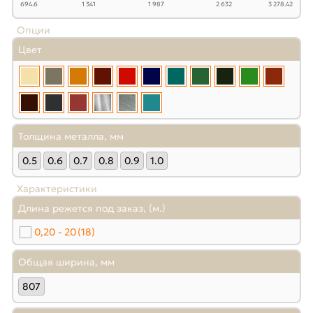
694.6
1 341
1 987
2 632
3 278.42
Опции
Цвет
Толщина металла, мм
0.5
0.6
0.7
0.8
0.9
1.0
Характеристики
Длина режется под заказ, (м.)
0,20 - 20
(18)
Общая ширина, мм
807