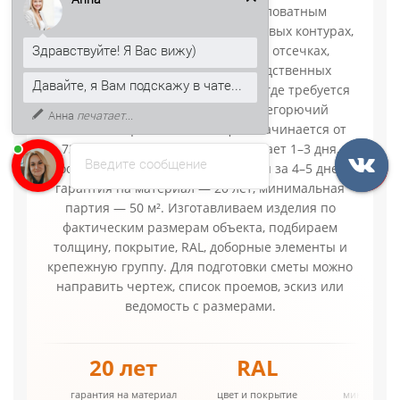
Здравствуйте! Я Вас вижу)
Двухслойные панели с минераловатным
заполнением применяются в стеновых контурах,
Давайте, я Вам подскажу в чате...
фасадных участках, внутренних отсечках,
хозяйственных блоках, производственных
К тому же, могу рассказать, как
получить скидку 5% на первый
помещениях и складских зданиях, где требуется
заказ.
стальная наружная защита и негорючий
теплоизоляционный слой. Цена начинается от
730.72р./м2, изготовление занимает 1–3 дня,
Введите сообщение
поставка по СПб и ЛО выполняется за 4–5 дней,
гарантия на материал — 20 лет, минимальная
партия — 50 м². Изготавливаем изделия по
фактическим размерам объекта, подбираем
толщину, покрытие, RAL, доборные элементы и
крепежную группу. Для подготовки сметы можно
направить чертеж, список проемов, эскиз или
ведомость с размерами.
от 730.72р.
1–3 дня
4–5 дне
цена за м2
срок производства
доставка по спб и