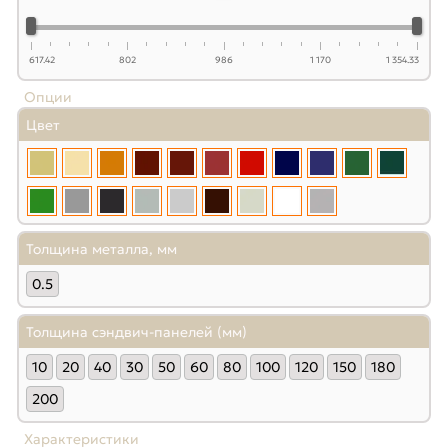
617.42
802
986
1 170
1 354.33
Опции
Цвет
Толщина металла, мм
0.5
Толщина сэндвич-панелей (мм)
10
20
40
30
50
60
80
100
120
150
180
200
Характеристики