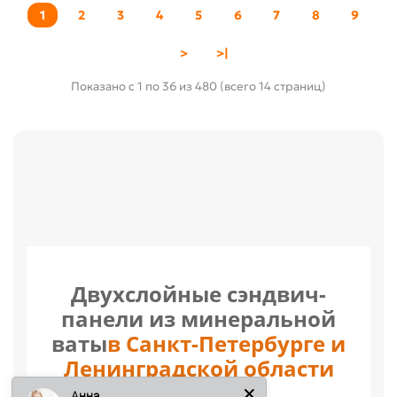
1
2
3
4
5
6
7
8
9
>
>|
Показано с 1 по 36 из 480 (всего 14 страниц)
Двухслойные сэндвич-
панели из минеральной
ваты
в Санкт-Петербурге и
Анна
Ленинградской области