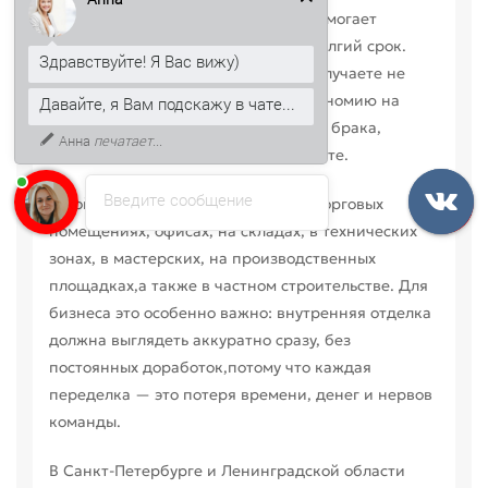
Здравствуйте! Я Вас вижу)
линию соединения аккуратной и помогает
Давайте, я Вам подскажу в чате...
сохранить общий вид отделки на долгий срок.
Если подобрать её правильно,вы получаете не
К тому же, могу рассказать, как
только красивый результат, но и экономию на
получить скидку 5% на первый
монтаже: меньше подрезок, меньше брака,
заказ.
меньше спорных моментов на объекте.
Введите сообщение
Такой элемент часто используют в торговых
помещениях, офисах, на складах, в технических
зонах, в мастерских, на производственных
площадках,а также в частном строительстве. Для
бизнеса это особенно важно: внутренняя отделка
должна выглядеть аккуратно сразу, без
постоянных доработок,потому что каждая
переделка — это потеря времени, денег и нервов
команды.
В Санкт-Петербурге и Ленинградской области