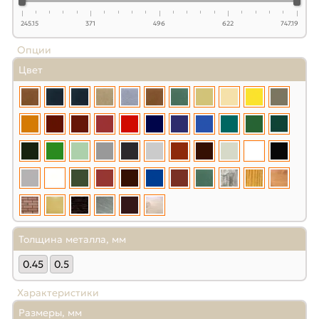
245.15
371
496
622
747.19
Опции
Цвет
Толщина металла, мм
0.45
0.5
Характеристики
Размеры, мм