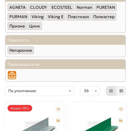
AGNETA
CLOUDY
ECOSTEEL
Norman
PURETAN
PURMAN
Viking
Viking E
Пластизол
Полиэстер
Призма
Цинк
Горючесть
Негорючие
Производители
Акция -18%