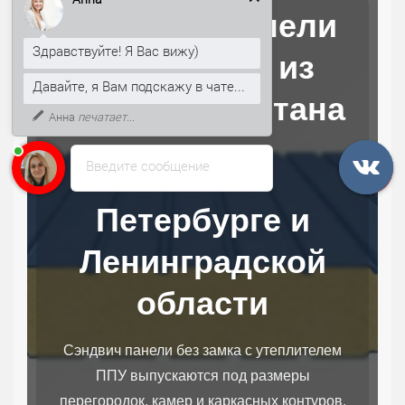
Сэндвич-панели
Здравствуйте! Я Вас вижу)
без замков из
Давайте, я Вам подскажу в чате...
пенополиуретана
Анна
печатает...
Введите сообщение
в Санкт-
Петербурге и
Ленинградской
области
Сэндвич панели без замка с утеплителем
ППУ выпускаются под размеры
перегородок, камер и каркасных контуров.