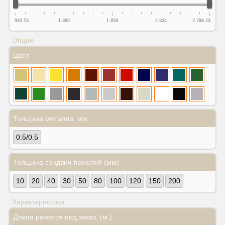
930.53
1 395
1 859
2 324
2 788.23
Опции
Цвет
Толщина металла, мм
0.5/0.5
Толщина сэндвич-панелей (мм)
10
20
40
30
50
80
100
120
150
200
Характеристики
Длина режется под заказ, (м.)