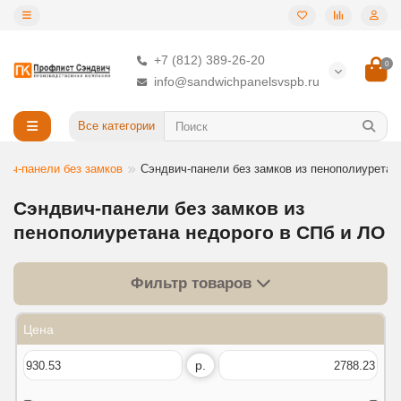
+7 (812) 389-26-20
0
info@sandwichpanelsvspb.ru
Все категории
вич-панели без замков
Сэндвич-панели без замков из пенополиуретан
Сэндвич-панели без замков из
пенополиуретана недорого в СПб и ЛО
Фильтр товаров
Цена
р.