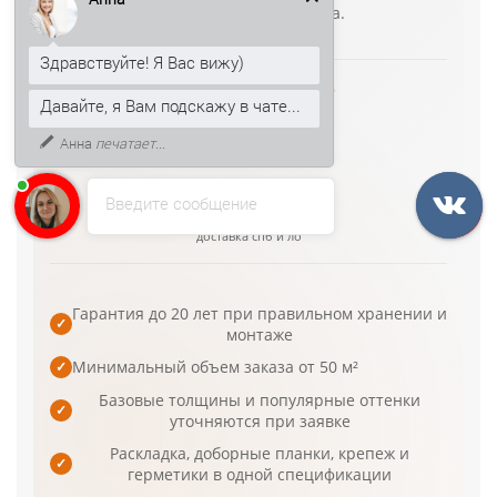
рабочий режим объекта.
Здравствуйте! Я Вас вижу)
от 1 166 ₽/м²
Давайте, я Вам подскажу в чате...
цена
1–3 дня
Анна
печатает...
производство
4–5 дней
Введите сообщение
доставка спб и ло
Гарантия до 20 лет при правильном хранении и
✓
монтаже
Минимальный объем заказа от 50 м²
✓
Базовые толщины и популярные оттенки
✓
уточняются при заявке
Раскладка, доборные планки, крепеж и
✓
герметики в одной спецификации