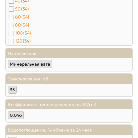
40
(34)
50
(34)
60
(34)
80
(34)
100
(34)
120
(34)
150
(34)
Наполнитель
180
(34)
Минеральная вата
200
(34)
Звукоизоляция, dB
35
Коэффициент теплопроводности, ВТ/м К
0.046
Водопоглощение, % объема за 24 часа