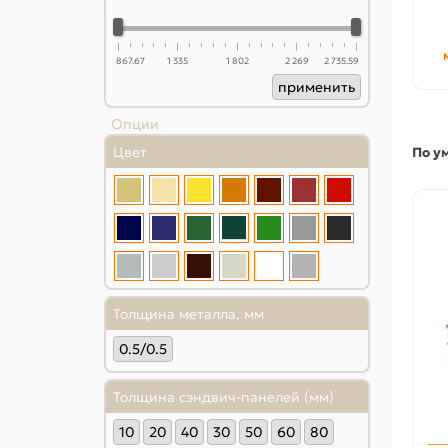
867.67
1 335
1 802
2 269
2 735.59
применить
Опции
Цвет
По у
Толщина металла, мм
0.5/0.5
Толщина сэндвич-панелей (мм)
10
20
40
30
50
60
80