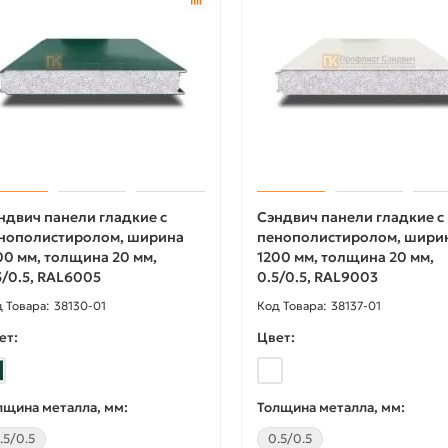
395.48р.
607.81р.
0р.
741.23р.
/пог.м
/пог.м
В корзину
В корзину
Купить в 1 клик
Купить в 1 клик
ндвич панели гладкие с
Сэндвич панели гладкие с
нополистиролом, ширина
пенополистиролом, шири
00 мм, толщина 20 мм,
1200 мм, толщина 20 мм,
5/0.5, RAL6005
0.5/0.5, RAL9003
38130-01
38137-01
ет:
Цвет:
лщина металла, мм:
Толщина металла, мм:
.5/0.5
0.5/0.5