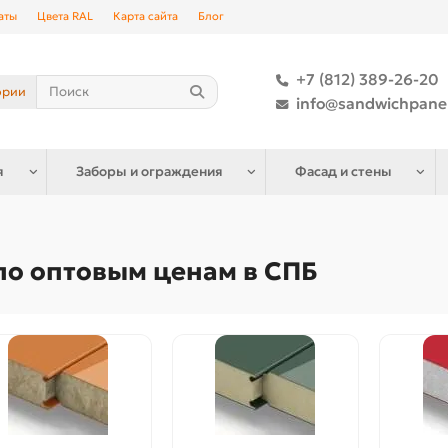
аты
Цвета RAL
Карта сайта
Блог
+7 (812) 389-26-20
ории
info@sandwichpane
я
Заборы и ограждения
Фасад и стены
по оптовым ценам в СПБ