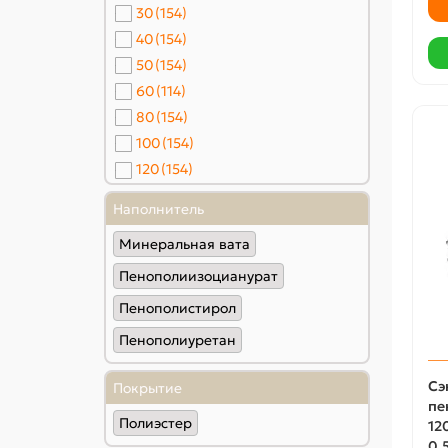
30
(154)
40
(154)
50
(154)
60
(114)
80
(154)
100
(154)
120
(154)
150
(154)
Наполнитель
180
(38)
Минеральная вата
200
(154)
220
(38)
Пенополиизоцианурат
250
(38)
Пенополистирол
Пенополиуретан
Сэ
Покрытие
пе
Полиэстер
12
0.