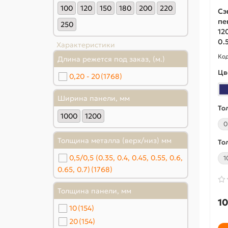
100
120
150
180
200
220
Сэ
пе
250
12
0.
Характеристики
Длина режется под заказ, (м.)
Цв
0,20 - 20
(1768)
Ширина панели, мм
То
1000
1200
0
Толщина металла (верх/низ) мм
То
0,5/0,5 (0.35, 0.4, 0.45, 0.55, 0.6,
1
0.65, 0.7)
(1768)
Толщина панели, мм
10
10
(154)
20
(154)