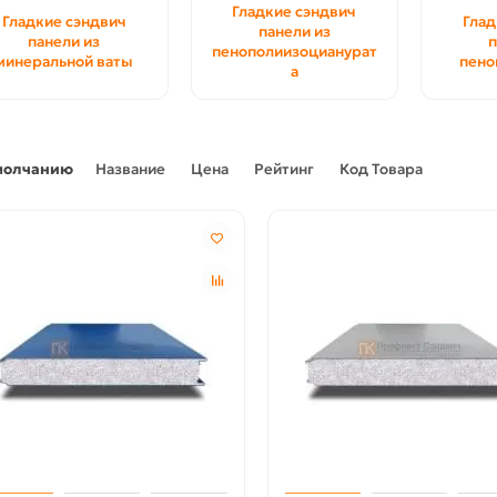
Гладкие сэндвич
Гладкие сэндвич
Глад
панели из
панели из
п
пенополиизоцианурат
минеральной ваты
пено
а
молчанию
Название
Цена
Рейтинг
Код Товара