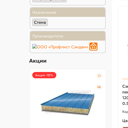
Назначение
Стена
Производители
Акции
Акция -18%
Акция
Сэ
пе
12
0.
Цв