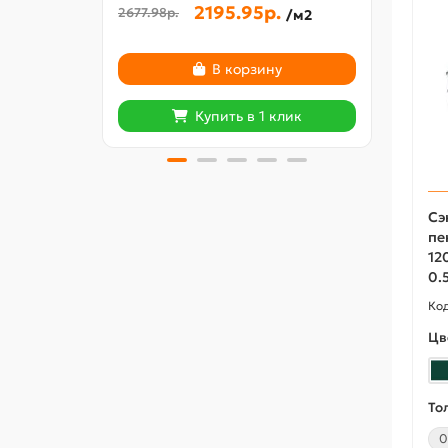
2195.95р.
2677.98р.
482.3
/м2
В корзину
Купить в 1 клик
Сэ
пе
12
0.
Цв
То
0