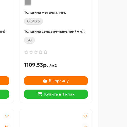
L-образный профиль
L-образ
Толщина металла, мм:
перфорированный К237
перфори
0.5/0.5
50x36x2500-1,5 мм,
50x36x25
оцинкованный
горячео
мм):
Толщина сэндвич-панелей (мм):
20
1109.53р.
/м2
41467-01
Цвет:
Цвет:
В корзину
Купить в 1 клик
Толщина металла, мм:
Толщина 
1.5
2.5