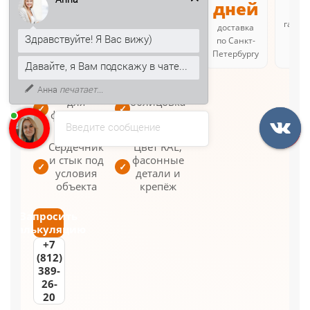
дня
дней
руб./м² для
партии от 50
гаран
срок
доставка
м²
с
Здравствуйте! Я Вас вижу)
изготовления
по Санкт-
заказа
Петербургу
Давайте, я Вам подскажу в чате...
Решения
Каждая
Анна
печатает...
для
облицовка
✓
✓
фасадов и
задаётся
Введите сообщение
кровли
отдельно
Сердечник
Цвет RAL,
и стык под
фасонные
✓
✓
условия
детали и
объекта
крепёж
Запросить
калькуляцию
+7
(812)
389-
26-
20