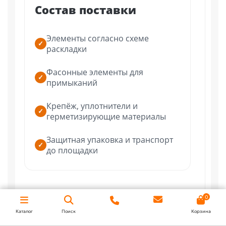
о
Состав поставки
л
р
Элементы согласно схеме
Н
✓
раскладки
и
в
Фасонные элементы для
с
✓
примыканий
з
о
Крепёж, уплотнители и
✓
герметизирующие материалы
Д
з
Защитная упаковка и транспорт
✓
с
до площадки
н
ш
о
н
0
г
Каталог
Поиск
Корзина
р