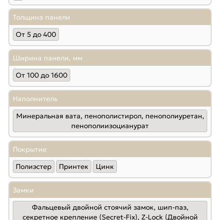
Толщина панели
От 5 до 400
Ширина панели, мм
От 100 до 1600
Наполнитель
Минеральная вата, пенополистирол, пенополиуретан,
пенополиизоцианурат
Покрытие
Полиэстер
Принтек
Цинк
Замки
Фальцевый двойной стоячий замок, шип-паз,
секретное крепление (Secret-Fix), Z-Lock (Двойной