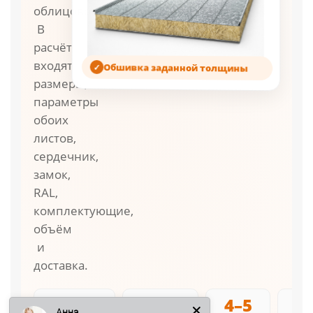
облицовок.
В
расчёт
Обшивка заданной толщины
входят
размеры,
параметры
обоих
листов,
сердечник,
замок,
RAL,
комплектующие,
объём
и
доставка.
1043.19
1–3
4–5
Анна