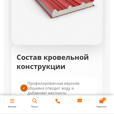
Состав кровельной
конструкции
Профилированная верхняя
обшивка отводит воду и
✓
добавляет жесткость
0
Каталог
Поиск
Корзина
Сердечник определяет массу,
теплопроводность и показатели