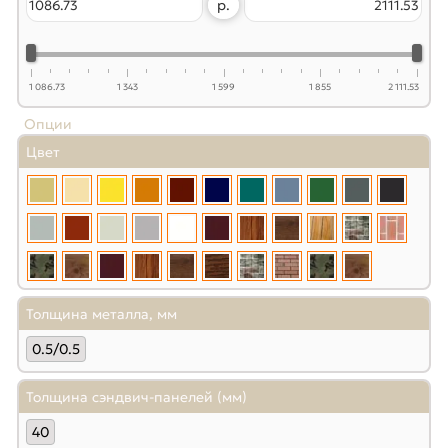
р.
1 086.73
1 343
1 599
1 855
2 111.53
Опции
Цвет
Толщина металла, мм
0.5/0.5
Толщина сэндвич-панелей (мм)
40