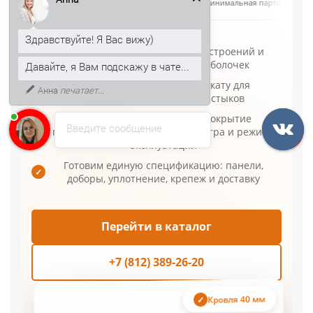
цена за м²
срок выпуска
доставка по спб/
Здравствуйте! Я Вас вижу)
Толщина 40 мм для сезонных строений и
✓
облегченных кровельных оболочек
Давайте, я Вам подскажу в чате...
Длину карт назначаем по скату для
Анна
печатает...
✓
уменьшения поперечных стыков
Сердечник и полимерное покрытие
Введите сообщение
подбираются с учетом влаги, ветра и режима
✓
эксплуатации
Готовим единую спецификацию: панели,
✓
доборы, уплотнение, крепеж и доставку
Перейти в каталог
+7 (812) 389-26-20
Кровля 40 мм