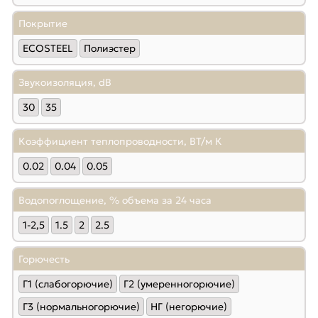
Покрытие
ECOSTEEL
Полиэстер
Звукоизоляция, dB
30
35
Коэффициент теплопроводности, ВТ/м К
0.02
0.04
0.05
Водопоглощение, % объема за 24 часа
1-2,5
1.5
2
2.5
Горючесть
Г1 (слабогорючие)
Г2 (умеренногорючие)
Г3 (нормальногорючие)
НГ (негорючие)