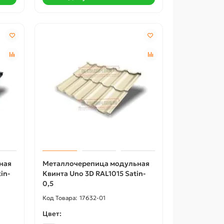
ная
Металлочерепица модульная
Акция -18%
Акция -18
in-
Квинта Uno 3D RAL1015 Satin-
0,5
17632-01
Цвет: