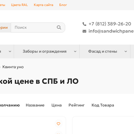
аты
Цвета RAL
Карта сайта
Блог
+7 (812) 389-26-20
ории
info@sandwichpane
я
Заборы и ограждения
Фасад и стены
Квинта уно
кой цене в СПБ и ЛО
молчанию
Название
Цена
Рейтинг
Код Товара