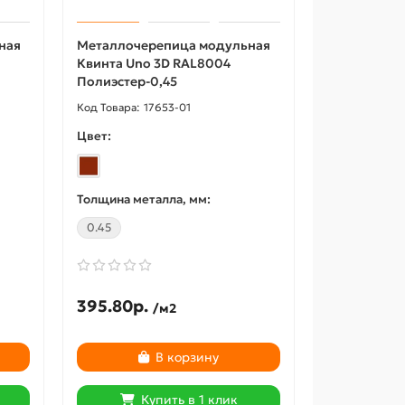
ная
Металлочерепица модульная
Квинта Uno 3D RAL8004
Полиэстер-0,45
17653-01
Цвет:
Толщина металла, мм:
0.45
395.80р.
/м2
В корзину
Купить в 1 клик