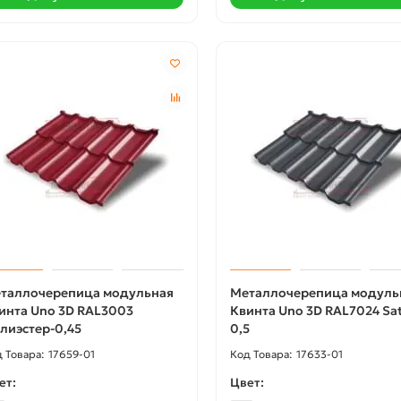
таллочерепица модульная
Металлочерепица модуль
 -18%
Акция -18%
инта Uno 3D RAL3003
Квинта Uno 3D RAL7024 Sat
лиэстер-0,45
0,5
17659-01
17633-01
ет:
Цвет: