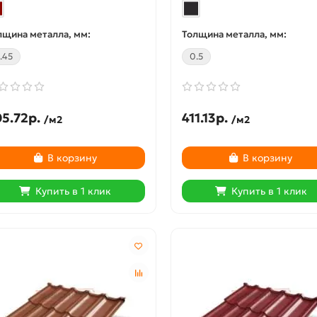
лщина металла, мм:
Толщина металла, мм:
.45
0.5
разный профиль
L-образный профиль
орированный К237
перфорированный К237
x2000-3,0 мм,
50x36x2000-3,0 мм, из
5.72р.
411.13р.
/м2
/м2
чеоцинкованный
нержавеющей стали
В корзину
В корзину
Купить в 1 клик
Купить в 1 клик
41490-01
41514-01
Цвет:
на металла, мм:
Толщина металла, мм:
3.0