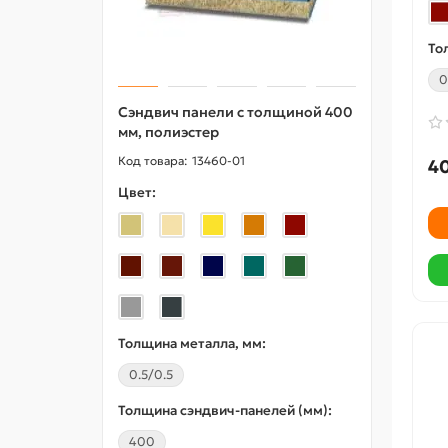
То
0
Сэндвич панели с толщиной 400
L-об
мм, полиэстер
перф
50x36
13460-01
40
горя
Цвет:
Цвет:
Толщина металла, мм:
0.5/0.5
Толщина сэндвич-панелей (мм):
Толщи
400
3.0