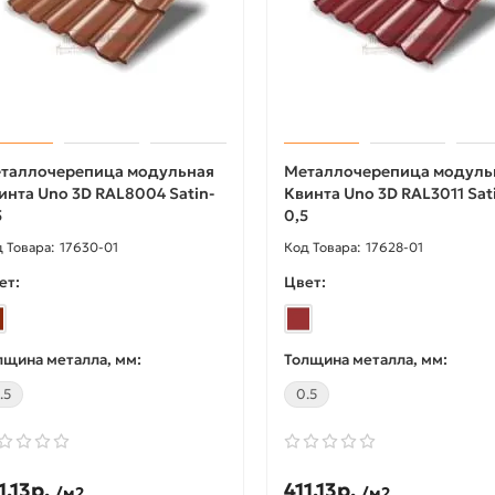
387.73р.
595.89р.
4р.
726.70р.
/пог.м
/пог.
В корзину
В корзину
таллочерепица модульная
Металлочерепица модуль
инта Uno 3D RAL8004 Satin-
Квинта Uno 3D RAL3011 Sat
Купить в 1 клик
Купить в 1 клик
5
0,5
17630-01
17628-01
ет:
Цвет:
лщина металла, мм:
Толщина металла, мм:
.5
0.5
1.13р.
411.13р.
/м2
/м2