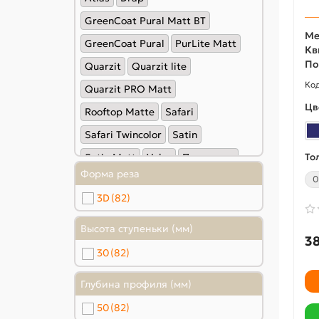
GreenCoat Pural Matt BT
Ме
GreenСoat Pural
PurLite Мatt
Кв
По
Quarzit
Quarzit lite
Quarzit PRO Matt
Цв
Rooftop Matte
Safari
Safari Twincolor
Satin
То
Satin Мatt
Velur
Полиэстер
Форма реза
0
3D
(82)
Высота ступеньки (мм)
38
30
(82)
Глубина профиля (мм)
50
(82)