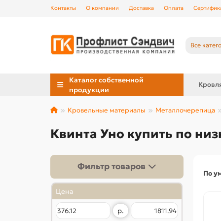
Контакты
О компании
Доставка
Оплата
Сертифик
Все катег
Каталог собственной
Кровл
продукции
Кровельные материалы
Металлочерепица
Квинта Уно купить по низ
Фильтр товаров
По у
Цена
р.