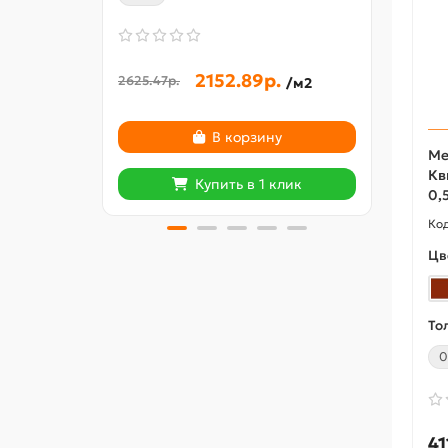
2152.89р.
2625.47р.
472.8
/м2
В корзину
Ме
Кв
Купить в 1 клик
0,
Цв
То
0
41