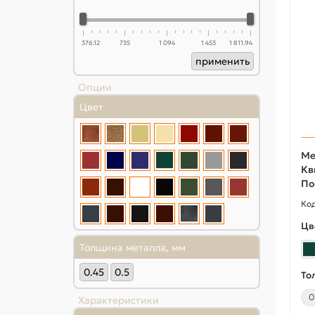
376.12
735
1 094
1 453
1 811.94
применить
Опции
Цвет
Ме
Кв
По
Цв
Толщина металла, мм
0.45
0.5
То
0
Характеристики