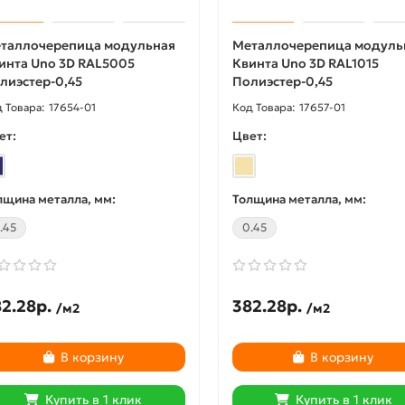
таллочерепица модульная
Металлочерепица модуль
инта Uno 3D RAL5005
Квинта Uno 3D RAL1015
лиэстер-0,45
Полиэстер-0,45
17654-01
17657-01
ет:
Цвет:
лщина металла, мм:
Толщина металла, мм:
.45
0.45
2.28р.
382.28р.
/м2
/м2
В корзину
В корзину
Купить в 1 клик
Купить в 1 клик