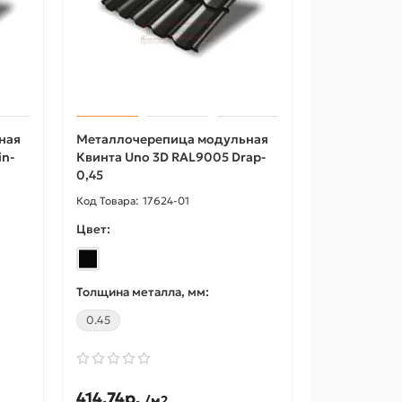
115.55р.
140.91р.
412.79р.
м
/пог.м
В корзину
ная
Металлочерепица модульная
in-
Квинта Uno 3D RAL9005 Drap-
Купить в 1 клик
0,45
17624-01
Цвет:
Толщина металла, мм:
0.45
414.74р.
/м2