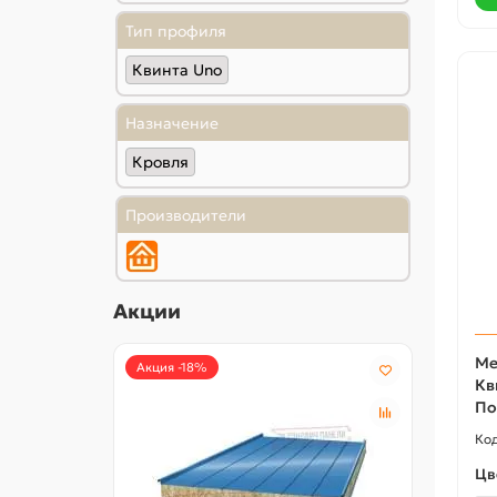
Тип профиля
Квинта Uno
Назначение
Кровля
Производители
Акции
Ме
Акция -18%
Акция
Кв
По
Цв