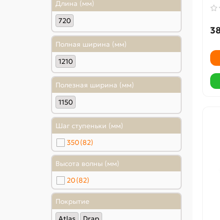
Длина (мм)
720
38
Полная ширина (мм)
1210
Полезная ширина (мм)
1150
Шаг ступеньки (мм)
350
(82)
Высота волны (мм)
20
(82)
Покрытие
Atlas
Drap