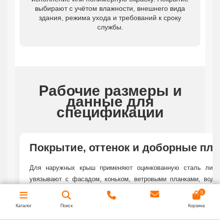
выбирают с учётом влажности, внешнего вида
здания, режима ухода и требований к сроку
службы.
Рабочие размеры и
данные для
спецификации
Покрытие, оттенок и доборные пла
Для наружных крыш применяют оцинкованную сталь либ
увязывают с фасадом, коньком, ветровыми планками, водо
проект включает утеплённый криволинейный участок, мо
0
сэндвич панели
, но несущую схему считают отдельно.
Каталог
Поиск
Корзина