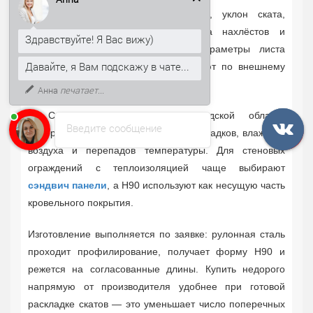
Здравствуйте! Я Вас вижу)
снеговая нагрузка, ветровой район, уклон ската,
Давайте, я Вам подскажу в чате...
расстояние между опорами, схема нахлёстов и
количество саморезов. Поэтому параметры листа
К тому же, могу рассказать, как
согласуют с проектом, а не выбирают по внешнему
получить скидку 5% на первый
заказ.
сходству с другими марками.
В Санкт-Петербурге и Ленинградской области
Введите сообщение
материал востребован из-за частых осадков, влажного
воздуха и перепадов температуры. Для стеновых
ограждений с теплоизоляцией чаще выбирают
сэндвич панели
, а Н90 используют как несущую часть
кровельного покрытия.
Изготовление выполняется по заявке: рулонная сталь
проходит профилирование, получает форму Н90 и
режется на согласованные длины. Купить недорого
напрямую от производителя удобнее при готовой
раскладке скатов — это уменьшает число поперечных