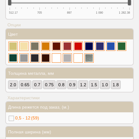
512.17
705
897
1 090
1 282.38
Опции
Цвет
Толщина металла, мм
2.0
0.65
0.7
0.75
0.8
0.9
1.2
1.5
1.0
1.8
Характеристики
Длина режется под заказ, (м.)
0,5 - 12
(59)
Полная ширина (мм)