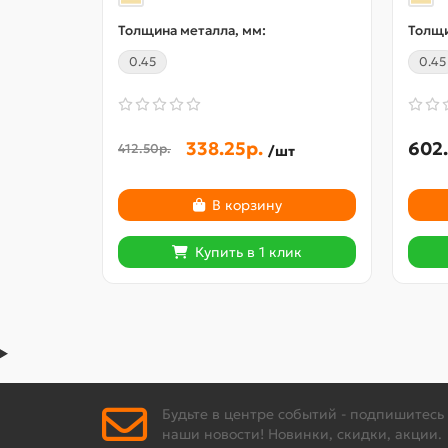
Толщина металла, мм:
Толщи
0.45
0.45
338.25р.
602.
412.50р.
/шт
В корзину
Купить в 1 клик
Будьте в центре событий - подпишитесь
наши новости! Новинки, скидки, акции.