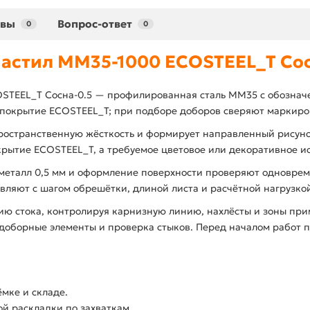
ывы
Вопрос-ответ
0
0
астил ММ35-1000 ECOSTEEL_T Сос
STEEL_T Сосна-0.5 — профилированная сталь ММ35 с обозначе
 покрытие ECOSTEEL_T; при подборе доборов сверяют маркиров
пространственную жёсткость и формирует направленный рисун
крытие ECOSTEEL_T, а требуемое цветовое или декоративное и
, металл 0,5 мм и оформление поверхности проверяют одновре
вляют с шагом обрешётки, длиной листа и расчётной нагрузко
ию стока, контролируя карнизную линию, нахлёсты и зоны пр
м доборные элементы и проверка стыков. Перед началом работ
мке и складе.
й раскладки по захваткам.