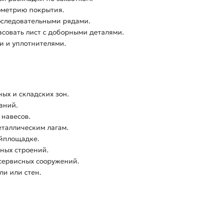
ометрию покрытия.
оследовательными рядами.
асовать лист с доборными деталями.
и и уплотнителями.
ых и складских зон.
аний.
 навесов.
еталлическим лагам.
йплощадке.
ных строений.
сервисных сооружений.
ли или стен.