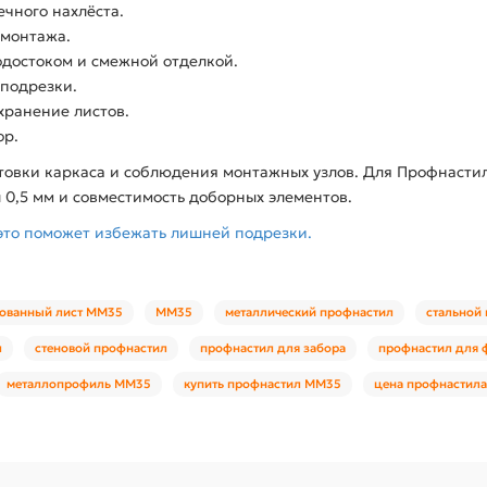
чного нахлёста.
 монтажа.
одостоком и смежной отделкой.
 подрезки.
хранение листов.
ор.
отовки каркаса и соблюдения монтажных узлов. Для Профнаст
 0,5 мм и совместимость доборных элементов.
это поможет избежать лишней подрезки.
ованный лист ММ35
ММ35
металлический профнастил
стальной
л
стеновой профнастил
профнастил для забора
профнастил для 
металлопрофиль ММ35
купить профнастил ММ35
цена профнастил