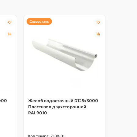
Северсталь
Северстал
000
Желоб водосточный D125х3000
Воронка 
Пластизол двухсторонний
Пластиз
RAL9010
RAL9010
7108-01