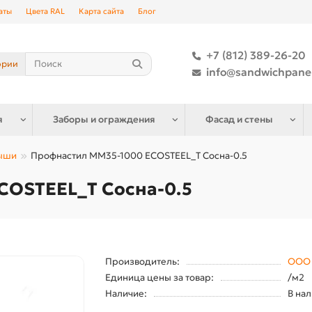
аты
Цвета RAL
Карта сайта
Блог
+7 (812) 389-26-20
ории
info@sandwichpane
я
Заборы и ограждения
Фасад и стены
рыши
Профнастил ММ35-1000 ECOSTEEL_T Сосна-0.5
COSTEEL_T Сосна-0.5
Производитель:
ООО 
Единица цены за товар:
/м2
Наличие:
В на