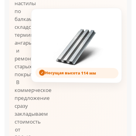
настилы
по
балкам,
складские
терминалы,
ангары
и
ремонт
старых
Несущая высота 114 мм
покрытий.
В
коммерческое
предложение
сразу
закладываем
стоимость
от