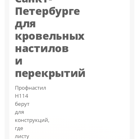
Петербурге
для
кровельных
настилов
и
перекрытий
Профнастил
Н114
берут
для
конструкций,
где
листу