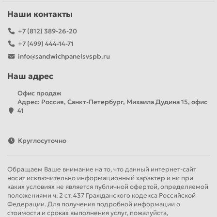
о
Наши контакты
и
+7 (812) 389-26-20
у
+7 (499) 444-14-71
р
info@sandwichpanelsvspb.ru
м
б
Наш адрес
Офис продаж
Адрес: Россия, Санкт-Петербург, Михаила Дудина 15, офис
41
Р
н
Круглосуточно
п
Вы
Обращаем Ваше внимание на то, что данный интернет-сайт
го
носит исключительно информационный характер и ни при
ну
каких условиях не является публичной офертой, определяемой
дл
положениями ч. 2 ст. 437 Гражданского кодекса Российской
Федерации. Для получения подробной информации о
со
стоимости и сроках выполнения услуг, пожалуйста,