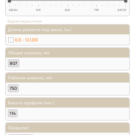
458.84
549
640
730
820.33
Характеристики
Длина режется под заказ, (м.)
0,5 - 12
(20)
Общая ширина, мм
807
Рабочая ширина, мм
750
Высота профиля (мм.)
114
Покрытие