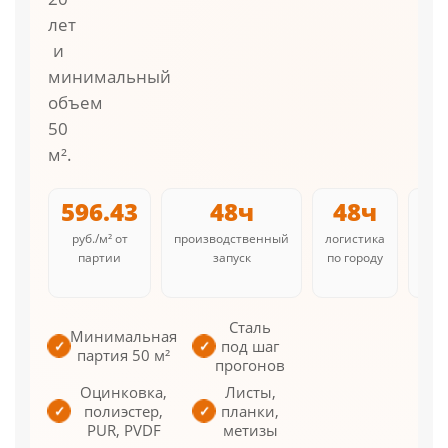
лет
и
минимальный
объем
50
м².
596.43
48ч
48ч
руб./м² от
производственный
логистика
л
партии
запуск
по городу
соб
Сталь
Минимальная
под шаг
✓
✓
партия 50 м²
прогонов
Оцинковка,
Листы,
полиэстер,
планки,
✓
✓
PUR, PVDF
метизы