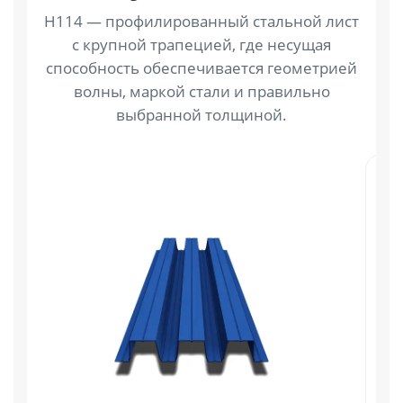
Н114 — профилированный стальной лист
с крупной трапецией, где несущая
способность обеспечивается геометрией
волны, маркой стали и правильно
выбранной толщиной.
П
Н
п