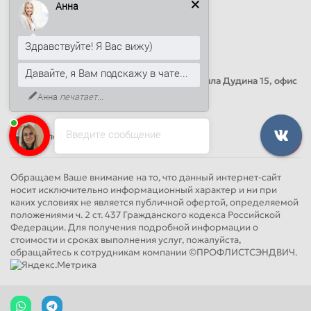
Анна
info@sandwichpanelsvspb.ru
Наш адрес
Здравствуйте! Я Вас вижу)
Офис продаж
Давайте, я Вам подскажу в чате...
Адрес: Россия, Санкт-Петербург, Михаила Дудина 15, офис
41
Анна
печатает...
Введите сообщение
Круглосуточно
Обращаем Ваше внимание на то, что данный интернет-сайт
носит исключительно информационный характер и ни при
каких условиях не является публичной офертой, определяемой
положениями ч. 2 ст. 437 Гражданского кодекса Российской
Федерации. Для получения подробной информации о
стоимости и сроках выполнения услуг, пожалуйста,
обращайтесь к сотрудникам компании ©ПРОФЛИСТСЭНДВИЧ.