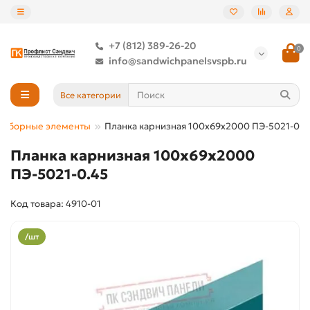
+7 (812) 389-26-20
0
info@sandwichpanelsvspb.ru
Все категории
Доборные элементы
Планка карнизная 100х69х2000 ПЭ-5021-0.4
Планка карнизная 100х69х2000
ПЭ-5021-0.45
Код товара: 4910-01
/шт