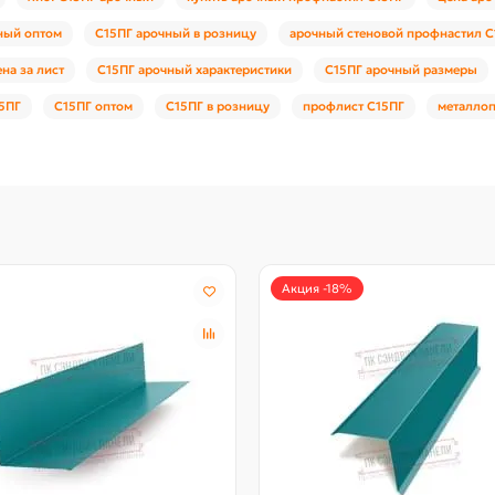
ный оптом
С15ПГ арочный в розницу
арочный стеновой профнастил С
на за лист
С15ПГ арочный характеристики
С15ПГ арочный размеры
5ПГ
С15ПГ оптом
С15ПГ в розницу
профлист С15ПГ
металло
Акция -18%