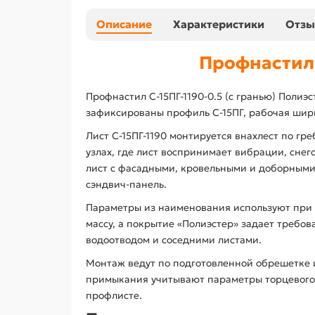
Описание
Характеристики
Отз
Профнастил 
Профнастил С-15ПГ-1190-0.5 (с гранью) Полиэ
зафиксированы профиль С-15ПГ, рабочая шири
Лист С-15ПГ-1190 монтируется внахлест по гр
узлах, где лист воспринимает вибрации, снег
лист с фасадными, кровельными и доборными
сэндвич-панель.
Параметры из наименования используют при 
массу, а покрытие «Полиэстер» задает требо
водоотводом и соседними листами.
Монтаж ведут по подготовленной обрешетке и
примыкания учитывают параметры торцевого 
профлисте.