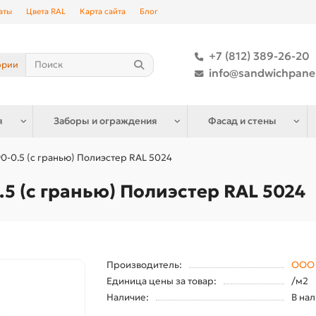
аты
Цвета RAL
Карта сайта
Блог
+7 (812) 389-26-20
ории
info@sandwichpane
я
Заборы и ограждения
Фасад и стены
0-0.5 (с гранью) Полиэстер RAL 5024
.5 (с гранью) Полиэстер RAL 5024
Производитель:
ООО 
Единица цены за товар:
/м2
Наличие:
В на