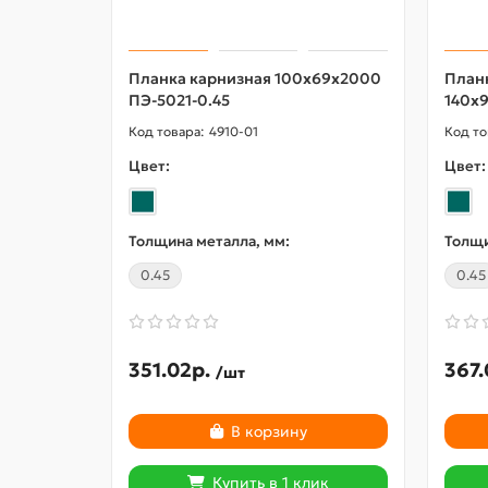
Планка карнизная 100х69х2000
План
ПЭ-5021-0.45
140х
4910-01
Цвет:
Цвет:
Толщина металла, мм:
Толщи
0.45
0.45
351.02р.
367.
/шт
В корзину
Купить в 1 клик