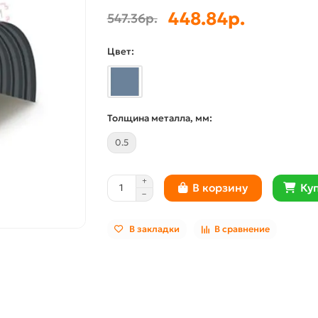
448.84р.
547.36р.
Цвет:
Толщина металла, мм:
0.5
Куп
В корзину
В закладки
В сравнение