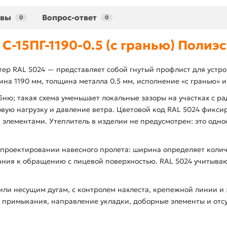
ывы
Вопрос-ответ
0
0
С-15ПГ-1190-0.5 (с гранью) Полиэс
стер RAL 5024 — представляет собой гнутый профлист для устр
на 1190 мм, толщина металла 0.5 мм, исполнение «с гранью» 
ебню; такая схема уменьшает локальные зазоры на участках с р
овую нагрузку и давление ветра. Цветовой код RAL 5024 фиксир
 элементами. Утеплитель в изделии не предусмотрен: это одн
проектировании навесного пролета: ширина определяет количе
вания к обращению с лицевой поверхностью. RAL 5024 учитываю
ли несущим дугам, с контролем нахлеста, крепежной линии и 
примыкания, направление укладки, доборные элементы и отсу