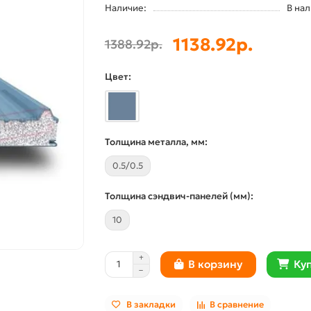
Наличие:
В на
1138.92р.
1388.92р.
Цвет:
Толщина металла, мм:
0.5/0.5
Толщина сэндвич-панелей (мм):
10
Куп
В корзину
В закладки
В сравнение