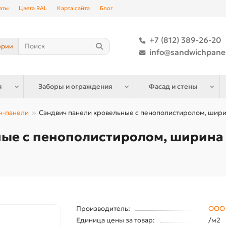
аты
Цвета RAL
Карта сайта
Блог
+7 (812) 389-26-20
ории
info@sandwichpane
я
Заборы и ограждения
Фасад и стены
ч-панели
Сэндвич панели кровельные с пенополистиролом, ширин
ые с пенополистиролом, ширина 
Производитель:
ООО 
Единица цены за товар:
/м2