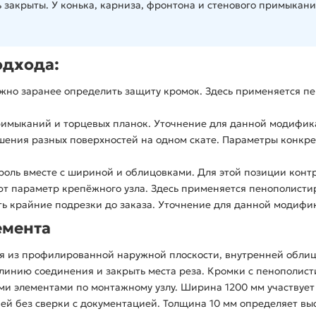
 закрыты. У конька, карниза, фронтона и стенового примыкан
одхода:
жно заранее определить защиту кромок. Здесь применяется п
римыканий и торцевых планок. Уточнение для данной модифика
ения разных поверхностей на одном скате. Параметры конкре
роль вместе с шириной и облицовками. Для этой позиции конт
ют параметр крепёжного узла. Здесь применяется пенополисти
ь крайние подрезки до заказа. Уточнение для данной модифик
емента
ся из профилированной наружной плоскости, внутренней облиц
 линию соединения и закрыть места реза. Кромки с пенополи
и элементами по монтажному узлу. Ширина 1200 мм участвует в
чей без сверки с документацией. Толщина 10 мм определяет вы