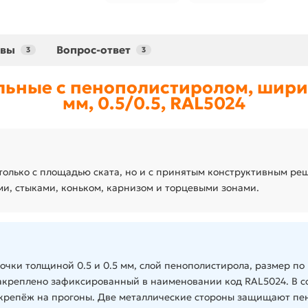
ывы
Вопрос-ответ
3
3
льные с пенополистиролом, ширин
мм, 0.5/0.5, RAL5024
е только с площадью ската, но и с принятым конструктивным р
ами, стыками, коньком, карнизом и торцевыми зонами.
очки толщиной 0.5 и 0.5 мм, слой пенополистирола, размер по
закреплено зафиксированный в наименовании код RAL5024. В с
 крепёж на прогоны. Две металлические стороны защищают пе