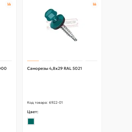
000
Саморезы 4,8х29 RAL 5021
Саморезы
6922-01
Цвет:
Цвет: