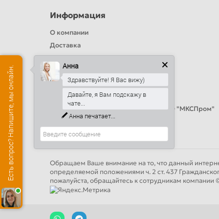
Информация
О компании
Доставка
Политика безопасности
Анна
Есть вопрос? Напишите, мы онлайн.
Условия соглашения
Здравствуйте! Я Вас вижу)
Цвета RAL
Давайте, я Вам подскажу в
Оплата
чате...
Калькулятор сэндвич панелей от ООО "МКСПром"
Анна
печатает...
Контакты и адреса
Обращаем Ваше внимание на то, что данный интерне
определяемой положениями ч. 2 ст. 437 Гражданско
пожалуйста, обращайтесь к сотрудникам компан