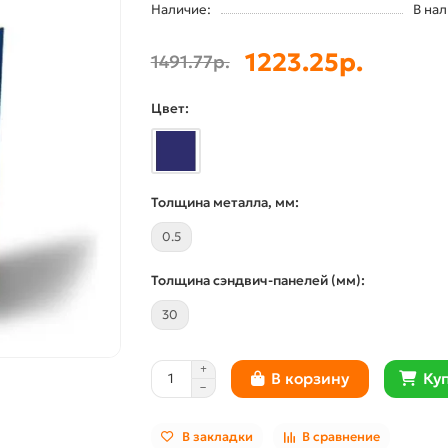
Наличие:
В на
1223.25р.
1491.77р.
Цвет:
Толщина металла, мм:
0.5
Толщина сэндвич-панелей (мм):
30
Куп
В корзину
В закладки
В сравнение