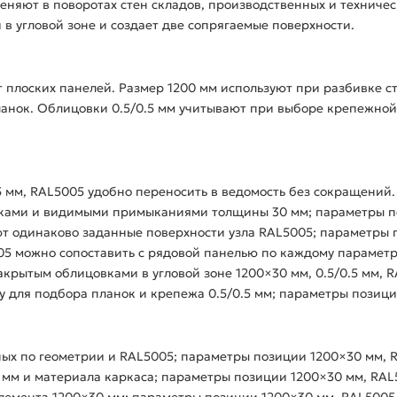
меняют в поворотах стен складов, производственных и техниче
в угловой зоне и создает две сопрягаемые поверхности.
 плоских панелей. Размер 1200 мм используют при разбивке с
анок. Облицовки 0.5/0.5 мм учитывают при выборе крепежной 
5 мм, RAL5005 удобно переносить в ведомость без сокращений.
иками и видимыми примыканиями толщины 30 мм; параметры п
т одинаково заданные поверхности узла RAL5005; параметры 
05 можно сопоставить с рядовой панелью по каждому параметр
крытым облицовками в угловой зоне 1200×30 мм, 0.5/0.5 мм, R
 для подбора планок и крепежа 0.5/0.5 мм; параметры позици
ных по геометрии и RAL5005; параметры позиции 1200×30 мм, 
 мм и материала каркаса; параметры позиции 1200×30 мм, RAL
элемента 1200×30 мм; параметры позиции 1200×30 мм, RAL5005