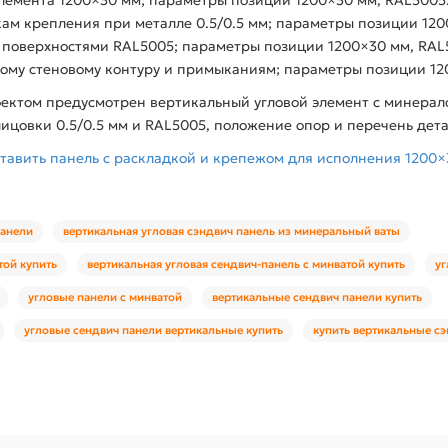
чкам крепления при металле 0.5/0.5 мм; параметры позиции 12
с поверхностями RAL5005; параметры позиции 1200×30 мм, RAL
ому стеновому контуру и примыканиям; параметры позиции 12
оектом предусмотрен вертикальный угловой элемент с минера
ицовки 0.5/0.5 мм и RAL5005, положение опор и перечень дет
тавить панель с раскладкой и крепежом для исполнения 1200×3
панели
вертикальная угловая сэндвич панель из минеральный ваты
той купить
вертикальная угловая сендвич-панель с минватой купить
уг
угловые панели с минватой
вертикальные сендвич панели купить
угловые сендвич панели вертикальные купить
купить вертикальные с