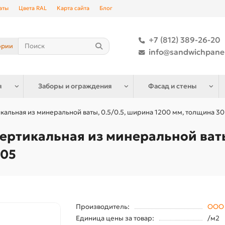
аты
Цвета RAL
Карта сайта
Блог
+7 (812) 389-26-20
ории
info@sandwichpane
я
Заборы и ограждения
Фасад и стены
икальная из минеральной ваты, 0.5/0.5, ширина 1200 мм, толщина 3
ертикальная из минеральной ваты
005
Производитель:
ООО 
Единица цены за товар:
/м2