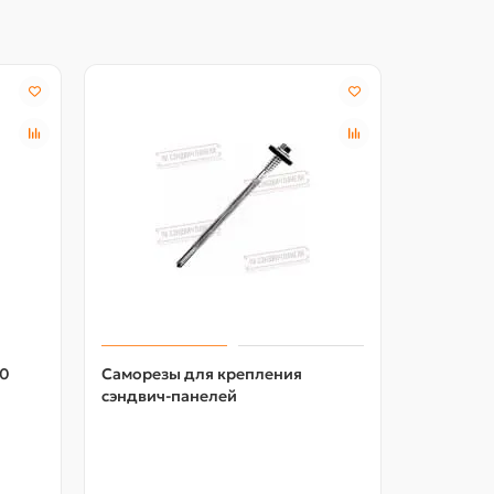
Акция -18
00
Саморезы для крепления
Шайба уп
сэндвич-панелей