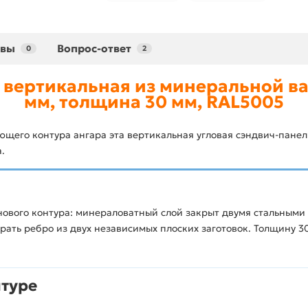
ывы
Вопрос-ответ
0
2
 вертикальная из минеральной ват
мм, толщина 30 мм, RAL5005
щего контура ангара эта вертикальная угловая сэндвич-панел
.
нового контура: минераловатный слой закрыт двумя стальными 
ать ребро из двух независимых плоских заготовок. Толщину 30
нтуре