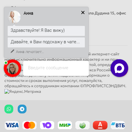
Офис продаж
Анна
Адрес: Россия, Санкт-Петербург, Михаила Дудина 15, офис
41
Здравствуйте! Я Вас вижу)
Круглосуточно
Давайте, я Вам подскажу в чате...
Анна
печатает...
Обращаем Ваше внимание на то, что данный интернет-сайт
носит исключительно информационный характер и ни при
каких условиях не является публичной офертой, определяемой
Введите сообщение
положениями ч. 2 ст. 437 Гражданского кодекса Российской
Федерации. Для получения подробной информации о
стоимости и сроках выполнения услуг, пожалуйста,
обращайтесь к сотрудникам компании ©ПРОФЛИСТСЭНДВИЧ.