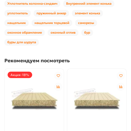
Уплотнитель колонна-сэндвич
Внутренний элемент конька
уплотнитель
пружинный анкер
элемент конька
нащельник
нащельник торцевой
саморезы
оконное обрамление
оконный отлив
бур
буры для шурупа
Рекомендуем посмотреть
Акция -18%