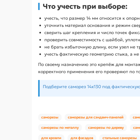
Что учесть при выборе:
учесть, что размер 14 мм относится к опо
уточнить материал основания и режим св
сверить шаг крепления и число точек фик
проверить совместимость с шайбой, уплот
не брать избыточную длину, если узел не 
учесть фактическую геометрию стыка, а н
По своему назначению это крепёж для монтаж
корректного применения его проверяют по т
Подберите саморез 14x130 под фактическу
саморезы
саморезы для сэндвич-панелей
сам
саморезы по металлу
саморезы по дереву
сам
для кровли
для фасадов
стальные саморезы