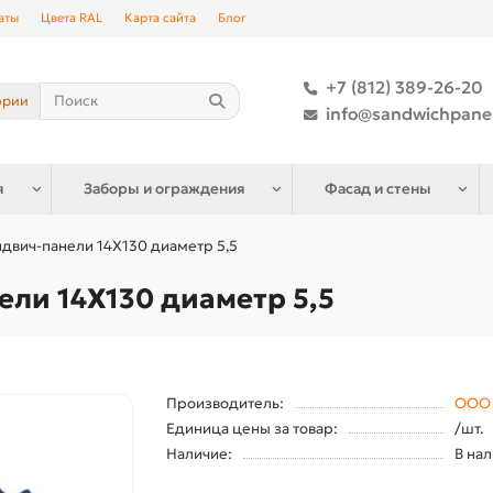
аты
Цвета RAL
Карта сайта
Блог
+7 (812) 389-26-20
ории
info@sandwichpane
я
Заборы и ограждения
Фасад и стены
двич-панели 14X130 диаметр 5,5
ели 14X130 диаметр 5,5
Производитель:
ООО 
Единица цены за товар:
/шт.
Наличие:
В на