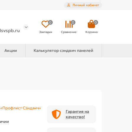
Личный кабинет
0
0
0
lsvspb.ru
Закладки
Сравнение
Корзина
Акции
Калькулятор сэндвич панелей
«Профлист Сэндвич»
Гарантия на
качество!
личии