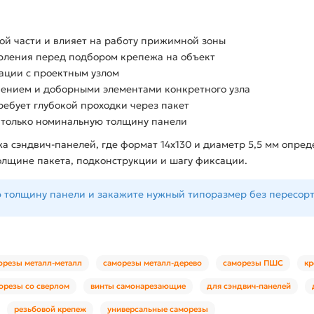
рной части и влияет на работу прижимной зоны
ерления перед подбором крепежа на объект
сации с проектным узлом
нением и доборными элементами конкретного узла
требует глубокой проходки через пакет
е только номинальную толщину панели
а сэндвич-панелей, где формат 14x130 и диаметр 5,5 мм опред
олщине пакета, подконструкции и шагу фиксации.
ю толщину панели и закажите нужный типоразмер без пересор
орезы металл-металл
саморезы металл-дерево
саморезы ПШС
кр
орезы со сверлом
винты самонарезающие
для сэндвич-панелей
резьбовой крепеж
универсальные саморезы