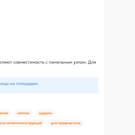
еляют совместимость с панельным узлом. Для
тицы на площадке.
епеж
метизы
шурупы
для металлоконструкций
для профнастила