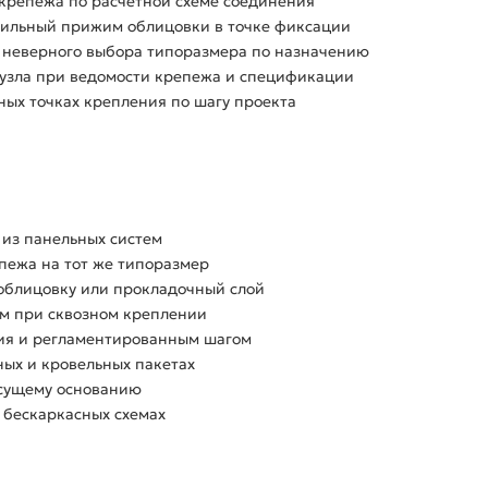
крепежа по расчётной схеме соединения
абильный прижим облицовки в точке фиксации
к неверного выбора типоразмера по назначению
 узла при ведомости крепежа и спецификации
ных точках крепления по шагу проекта
 из панельных систем
епежа на тот же типоразмер
облицовку или прокладочный слой
ом при сквозном креплении
ия и регламентированным шагом
ых и кровельных пакетах
есущему основанию
 бескаркасных схемах