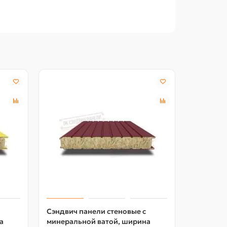
Сэндвич панели стеновые с
Сэндвич 
а
минеральной ватой, ширина
минераль