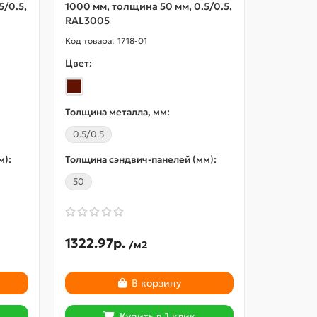
5/0.5,
1000 мм, толщина 50 мм, 0.5/0.5,
1000 мм,
RAL3005
RAL2004
1718-01
Цвет:
Цвет:
Толщина металла, мм:
Толщина 
0.5/0.5
0.5/0.5
м):
Толщина сэндвич-панелей (мм):
Толщина 
50
50
1322.97р.
1336.6
/м2
В корзину
Купить в 1 клик