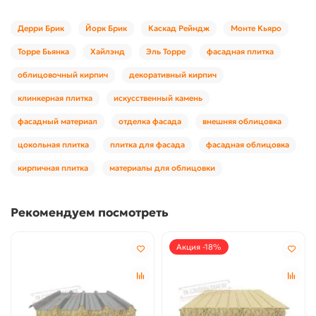
Дерри Брик
Йорк Брик
Каскад Рейндж
Монте Кьяро
Торре Бьянка
Хайлэнд
Эль Торре
фасадная плитка
облицовочный кирпич
декоративный кирпич
клинкерная плитка
искусственный камень
фасадный материал
отделка фасада
внешняя облицовка
цокольная плитка
плитка для фасада
фасадная облицовка
кирпичная плитка
материалы для облицовки
Рекомендуем посмотреть
Акция -18%