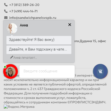
+7 (812) 389-26-20
+7 (499) 444-14-71
info@sandwichpanelsvspb.ru
Анна
Наш адрес
Офис продаж
Здравствуйте! Я Вас вижу)
Адрес: Россия, Санкт-Петербург, Михаила Дудина 15, офис
41
Давайте, я Вам подскажу в чате...
Анна
печатает...
Круглосуточно
Введите сообщение
Обращаем Ваше внимание на то, что данный интернет-сайт
носит исключительно информационный характер и ни при
каких условиях не является публичной офертой, определяемой
положениями ч. 2 ст. 437 Гражданского кодекса Российской
Федерации. Для получения подробной информации о
стоимости и сроках выполнения услуг, пожалуйста,
обращайтесь к сотрудникам компании ©ПРОФЛИСТСЭНДВИЧ.