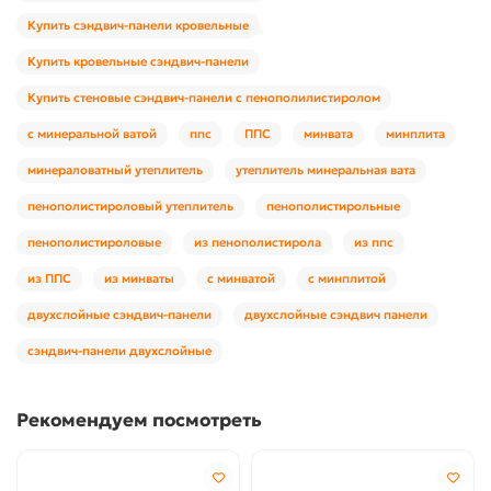
Купить сэндвич-панели кровельные
Купить кровельные сэндвич-панели
Купить стеновые сэндвич-панели с пенополилистиролом
с минеральной ватой
ппс
ППС
минвата
минплита
минераловатный утеплитель
утеплитель минеральная вата
пенополистироловый утеплитель
пенополистирольные
пенополистироловые
из пенополистирола
из ппс
из ППС
из минваты
с минватой
с минплитой
двухслойные сэндвич-панели
двухслойные сэндвич панели
сэндвич-панели двухслойные
Рекомендуем посмотреть