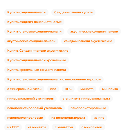
Купить сэндвич-панели
Сэндвич-панели купить
Купить сэндвич-панели стеновые
Купить стеновые сэндвич-панели
акустические сэндвич панели
акустические сэндвич-панели
сэндвич панели акустические
Купить Сэндвич-панели акустические
Купить сэндвич-панели кровельные
Купить кровельные сэндвич-панели
Купить стеновые сэндвич-панели с пенополилистиролом
с минеральной ватой
ппс
ППС
минвата
минплита
минераловатный утеплитель
утеплитель минеральная вата
пенополистироловый утеплитель
пенополистирольные
пенополистироловые
из пенополистирола
из ппс
из ППС
из минваты
с минватой
с минплитой