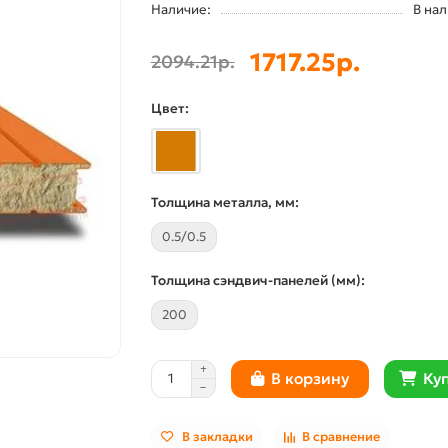
Наличие:
В на
1717.25р.
2094.21р.
Цвет:
Толщина металла, мм:
0.5/0.5
Толщина сэндвич-панелей (мм):
200
Куп
В корзину
В закладки
В сравнение