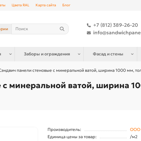
аты
Цвета RAL
Карта сайта
Блог
+7 (812) 389-26-20
ории
info@sandwichpane
я
Заборы и ограждения
Фасад и стены
Сэндвич панели стеновые с минеральной ватой, ширина 1000 мм, то
 с минеральной ватой, ширина 10
Производитель:
ООО 
Единица цены за товар:
/м2