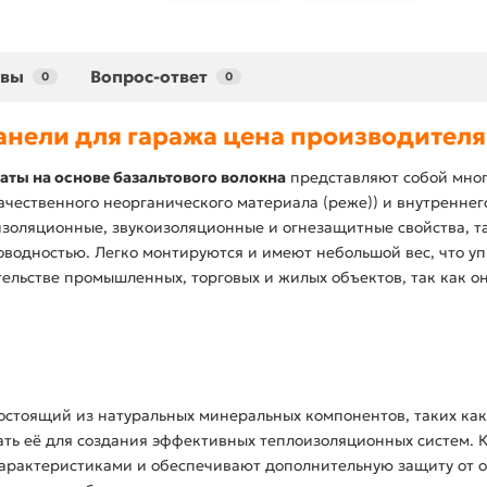
ывы
Вопрос-ответ
0
0
анели для гаража цена производителя
аты на основе базальтового волокна
представляют собой мног
качественного неорганического материала (реже)) и внутреннег
золяционные, звукоизоляционные и огнезащитные свойства, 
оводностью. Легко монтируются и имеют небольшой вес, что уп
льстве промышленных, торговых и жилых объектов, так как он
остоящий из натуральных минеральных компонентов, таких как
ать её для создания эффективных теплоизоляционных систем. 
рактеристиками и обеспечивают дополнительную защиту от ог