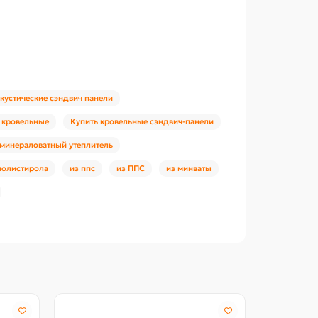
акустические сэндвич панели
 кровельные
Купить кровельные сэндвич-панели
минераловатный утеплитель
полистирола
из ппс
из ППС
из минваты
Акция -18