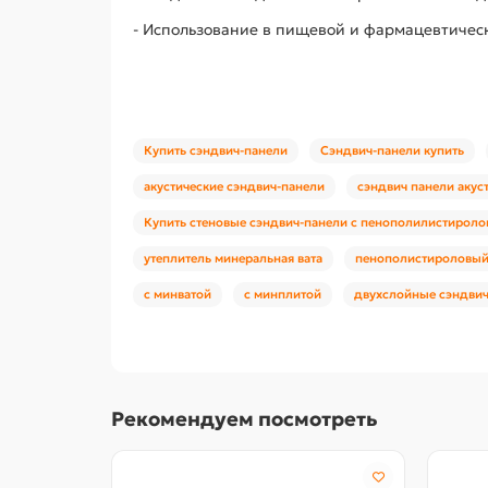
- Использование в пищевой и фармацевтиче
Купить сэндвич-панели
Сэндвич-панели купить
акустические сэндвич-панели
сэндвич панели акус
Купить стеновые сэндвич-панели с пенополилистироло
утеплитель минеральная вата
пенополистироловый
с минватой
с минплитой
двухслойные сэндвич
Рекомендуем посмотреть