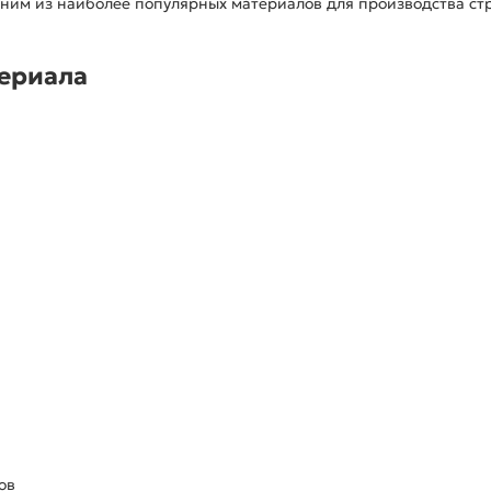
дним из наиболее популярных материалов для производства ст
териала
ов