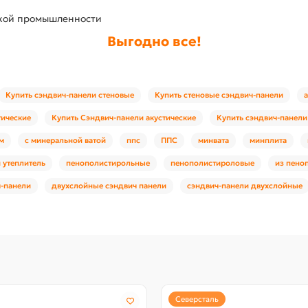
ской промышленности
Выгодно все!
Купить сэндвич-панели стеновые
Купить стеновые сэндвич-панели
тические
Купить Сэндвич-панели акустические
Купить сэндвич-панели
м
с минеральной ватой
ппс
ППС
минвата
минплита
 утеплитель
пенополистирольные
пенополистироловые
из пено
-панели
двухслойные сэндвич панели
сэндвич-панели двухслойные
Северсталь