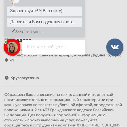
Наши контакты
Здравствуйте! Я Вас вижу)
+7 (812) 389-26-20
+7 (499) 444-14-71
Давайте, я Вам подскажу в чате...
info@sandwichpanelsvspb.ru
Анна
печатает...
Наш адрес
Введите сообщение
Офис продаж
Адрес: Россия, Санкт-Петербург, Михаила Дудина 15, офис
41
Круглосуточно
Обращаем Ваше внимание на то, что данный интернет-сайт
носит исключительно информационный характер и ни при
каких условиях не является публичной офертой, определяемой
положениями ч. 2 ст. 437 Гражданского кодекса Российской
Федерации. Для получения подробной информации о
стоимости и сроках выполнения услуг, пожалуйста,
обращайтесь к сотрудникам компании ©ПРОФЛИСТСЭНДВИЧ.