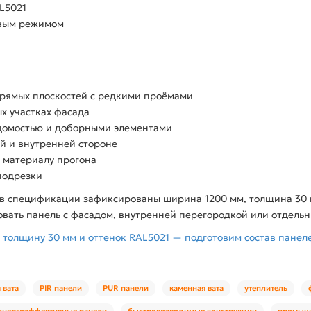
AL5021
овым режимом
рямых плоскостей с редкими проёмами
х участках фасада
едомостью и доборными элементами
й и внутренней стороне
 материалу прогона
подрезки
е в спецификации зафиксированы ширина 1200 мм, толщина 30 м
овать панель с фасадом, внутренней перегородкой или отдель
 толщину 30 мм и оттенок RAL5021 — подготовим состав панел
 вата
PIR панели
PUR панели
каменная вата
утеплитель
энергоэффективные панели
быстровозводимые конструкции
промыш