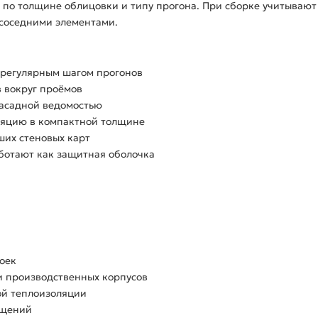
по толщине облицовки и типу прогона. При сборке учитывают
 соседними элементами.
с регулярным шагом прогонов
в вокруг проёмов
фасадной ведомостью
ляцию в компактной толщине
ших стеновых карт
аботают как защитная оболочка
оек
и производственных корпусов
ой теплоизоляции
ещений