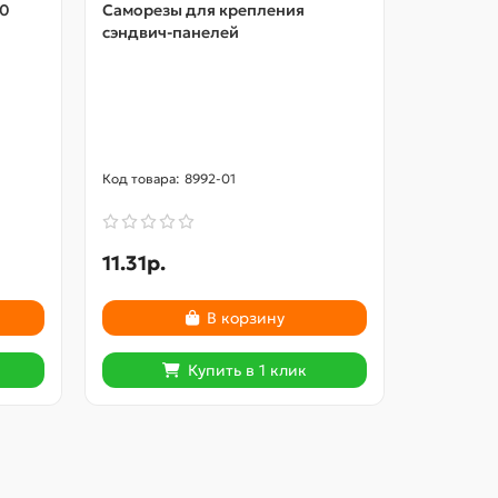
00
Саморезы для крепления
Шайба уп
сэндвич-панелей
8992-01
11.31р.
2
2.96р.
В корзину
Купить в 1 клик