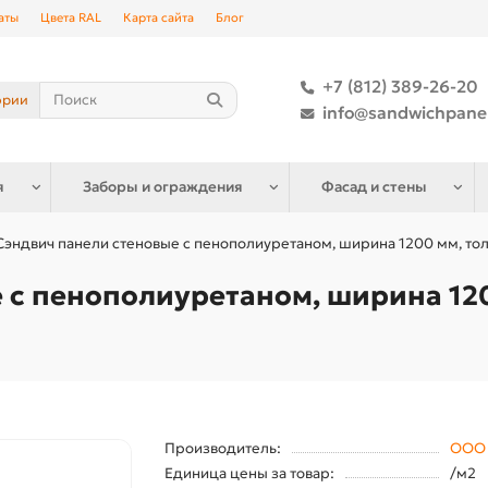
аты
Цвета RAL
Карта сайта
Блог
+7 (812) 389-26-20
ории
info@sandwichpane
я
Заборы и ограждения
Фасад и стены
Сэндвич панели стеновые с пенополиуретаном, ширина 1200 мм, тол
 с пенополиуретаном, ширина 120
Производитель:
ООО 
Единица цены за товар:
/м2