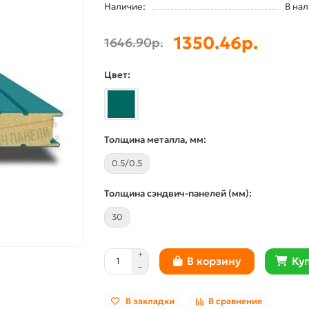
Наличие:
В на
1350.46р.
1646.90р.
Цвет:
Толщина металла, мм:
0.5/0.5
Толщина сэндвич-панелей (мм):
30
Куп
В корзину
В закладки
В сравнение