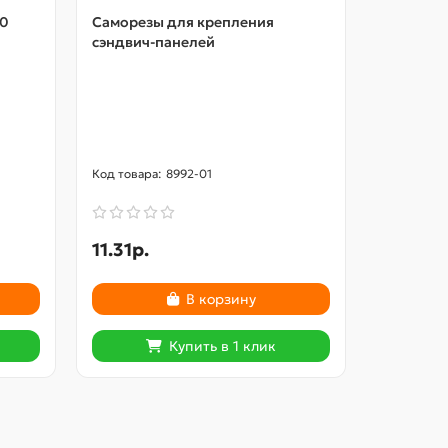
00
Саморезы для крепления
Шайба уп
сэндвич-панелей
8992-01
11.31р.
2
2.96р.
В корзину
Купить в 1 клик