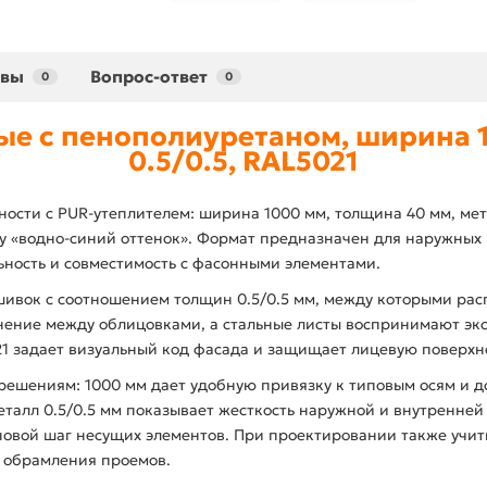
ывы
Вопрос-ответ
0
0
ые с пенополиуретаном, ширина 1
0.5/0.5, RAL5021
вности с PUR-утеплителем: ширина 1000 мм, толщина 40 мм, мет
 «водно-синий оттенок». Формат предназначен для наружных и
льность и совместимость с фасонными элементами.
бшивок с соотношением толщин 0.5/0.5 мм, между которыми ра
ение между облицовками, а стальные листы воспринимают экс
 задает визуальный код фасада и защищает лицевую поверхно
 решениям: 1000 мм дает удобную привязку к типовым осям и 
еталл 0.5/0.5 мм показывает жесткость наружной и внутренней 
повой шаг несущих элементов. При проектировании также учит
ы обрамления проемов.