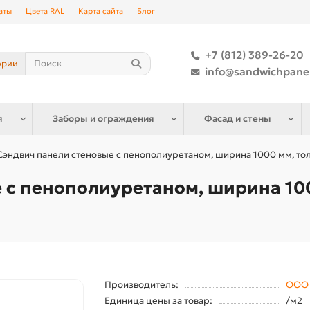
аты
Цвета RAL
Карта сайта
Блог
+7 (812) 389-26-20
ории
info@sandwichpane
я
Заборы и ограждения
Фасад и стены
Сэндвич панели стеновые с пенополиуретаном, ширина 1000 мм, тол
 с пенополиуретаном, ширина 100
Производитель:
ООО 
Единица цены за товар:
/м2