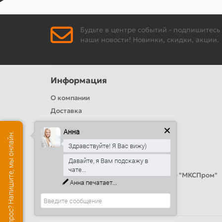
Будьте в центре событий - подпишитесь
наши новости! Новинки, скидки, акции.
Информация
О компании
Доставка
Политика безопасности
Анна
Есть вопрос? Напишите, мы онлайн.
Условия соглашения
Здравствуйте! Я Вас вижу)
Цвета RAL
Давайте, я Вам подскажу в
Оплата
чате...
Калькулятор сэндвич панелей от ООО "МКСПром"
Анна
печатает...
Контакты и адреса