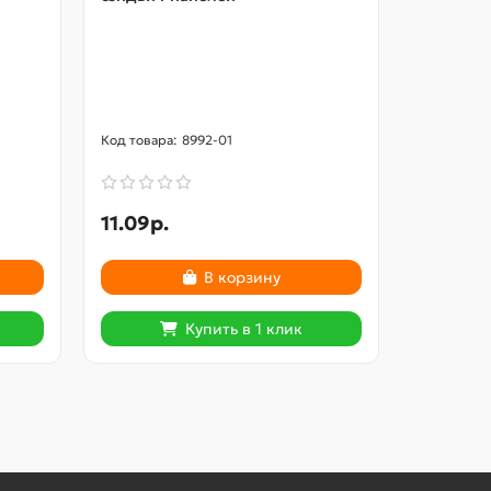
8992-01
11.09р.
2
2.90р.
В корзину
Купить в 1 клик