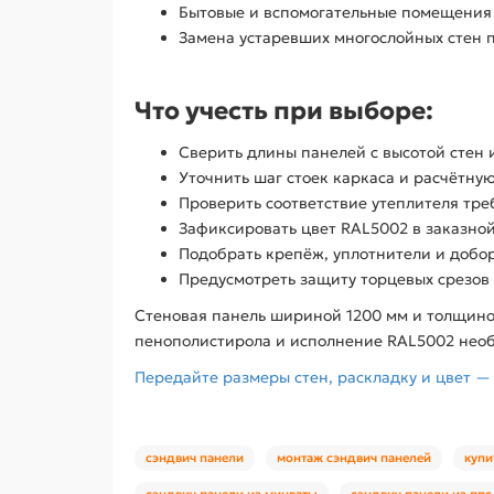
Бытовые и вспомогательные помещения
Замена устаревших многослойных стен 
Что учесть при выборе:
Сверить длины панелей с высотой стен 
Уточнить шаг стоек каркаса и расчётную
Проверить соответствие утеплителя тр
Зафиксировать цвет RAL5002 в заказно
Подобрать крепёж, уплотнители и добо
Предусмотреть защиту торцевых срезов 
Стеновая панель шириной 1200 мм и толщиной
пенополистирола и исполнение RAL5002 необ
Передайте размеры стен, раскладку и цвет —
сэндвич панели
монтаж сэндвич панелей
купи
сэндвич панели из минваты
сэндвич панели из ппс