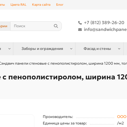
аты
Цвета RAL
Карта сайта
Блог
+7 (812) 389-26-20
ории
info@sandwichpane
я
Заборы и ограждения
Фасад и стены
Сэндвич панели стеновые с пенополистиролом, ширина 1200 мм, тол
 с пенополистиролом, ширина 120
Производитель:
ООО 
Единица цены за товар:
/м2