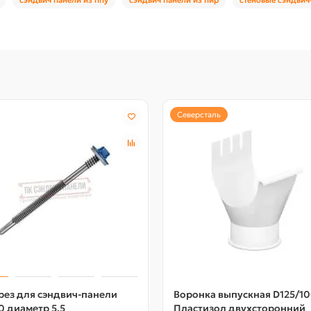
Северсталь
рез для сэндвич-панели
Воронка выпускная D125/1
0 диаметр 5,5
Пластизол двухсторонний