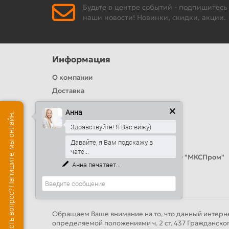
Будьте в центре событий - подпишитесь
наши новости! Новинки, скидки, акции.
Информация
О компании
Доставка
Политика безопасности
Анна
Есть вопрос? Напишите, мы онлайн.
Условия соглашения
Здравствуйте! Я Вас вижу)
Цвета RAL
Давайте, я Вам подскажу в
Оплата
чате...
Калькулятор сэндвич панелей от ООО "МКСПром"
Анна
печатает...
Контакты и адреса
Обращаем Ваше внимание на то, что данный интерне
определяемой положениями ч. 2 ст. 437 Гражданско