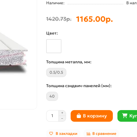
Наличие:
В на
1165.00р.
1420.73р.
Цвет:
Толщина металла, мм:
0.5/0.5
Толщина сэндвич-панелей (мм):
40
Куп
В корзину
В закладки
В сравнение