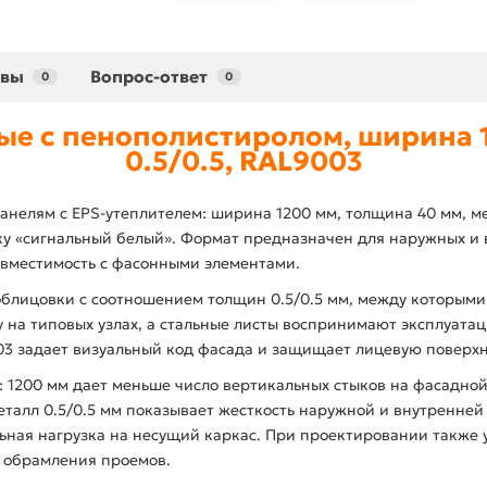
ывы
Вопрос-ответ
0
0
ые с пенополистиролом, ширина 1
0.5/0.5, RAL9003
анелям с EPS-утеплителем: ширина 1200 мм, толщина 40 мм, ме
 «сигнальный белый». Формат предназначен для наружных и вн
совместимость с фасонными элементами.
блицовки с соотношением толщин 0.5/0.5 мм, между которыми
на типовых узлах, а стальные листы воспринимают эксплуатац
 задает визуальный код фасада и защищает лицевую поверхно
 1200 мм дает меньше число вертикальных стыков на фасадной
еталл 0.5/0.5 мм показывает жесткость наружной и внутренней 
ьная нагрузка на несущий каркас. При проектировании также 
ы обрамления проемов.