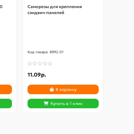
00
Саморезы для крепления
Шайба уп
сэндвич-панелей
8992-01
11.09р.
2
2.90р.
В корзину
Купить в 1 клик