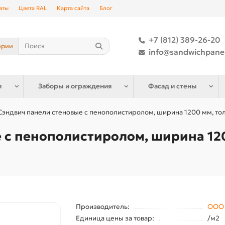
аты
Цвета RAL
Карта сайта
Блог
+7 (812) 389-26-20
ории
info@sandwichpane
я
Заборы и ограждения
Фасад и стены
Сэндвич панели стеновые с пенополистиролом, ширина 1200 мм, тол
 с пенополистиролом, ширина 120
Производитель:
ООО 
Единица цены за товар:
/м2