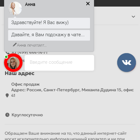
Анна
Информация
Здравствуйте! Я Вас вижу)
Наши контакты
Давайте, я Вам подскажу в чате...
+7 (812) 389-26-20
Анна
печатает...
+7 (499) 444-14-71
info@sandwichpanelsvspb.ru
Введите сообщение
Наш адрес
Офис продаж
Адрес: Россия, Санкт-Петербург, Михаила Дудина 15, офис
41
Круглосуточно
Обращаем Ваше внимание на то, что данный интернет-сайт
носит исключительно информационный характер и ни при