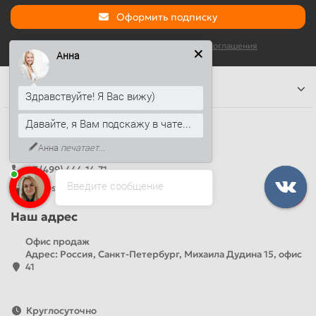
Оформить подписку
Я прочитал и согласен с условиями
Условия соглашения
Анна
Информация
Здравствуйте! Я Вас вижу)
Давайте, я Вам подскажу в чате...
Наши контакты
Анна
печатает...
+7 (812) 389-26-20
+7 (499) 444-14-71
Введите сообщение
info@sandwichpanelsvspb.ru
Наш адрес
Офис продаж
Адрес: Россия, Санкт-Петербург, Михаила Дудина 15, офис
41
Круглосуточно