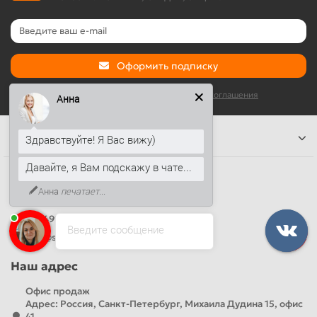
Оформить подписку
Я прочитал и согласен с условиями
Условия соглашения
Анна
Информация
Здравствуйте! Я Вас вижу)
Давайте, я Вам подскажу в чате...
Наши контакты
Анна
печатает...
+7 (812) 389-26-20
+7 (499) 444-14-71
Введите сообщение
info@sandwichpanelsvspb.ru
Наш адрес
Офис продаж
Адрес: Россия, Санкт-Петербург, Михаила Дудина 15, офис
41