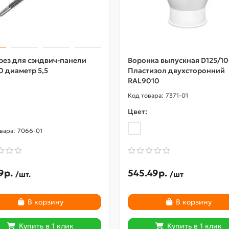
рез для сэндвич-панели
Воронка выпускная D125/1
0 диаметр 5,5
Пластизол двухсторонний
RAL9010
7371-01
Цвет:
7066-01
9р.
545.49р.
/шт.
/шт
В корзину
В корзину
Купить в 1 клик
Купить в 1 клик