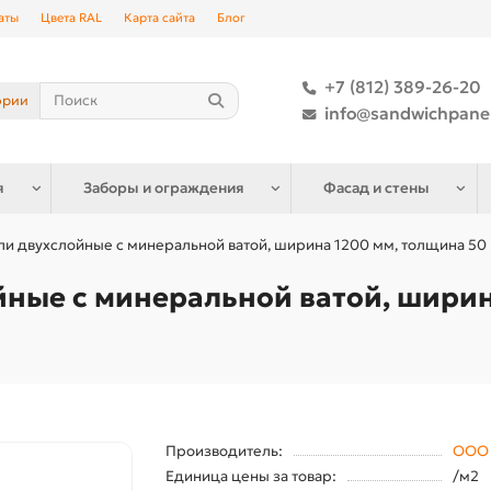
аты
Цвета RAL
Карта сайта
Блог
+7 (812) 389-26-20
ории
info@sandwichpane
я
Заборы и ограждения
Фасад и стены
и двухслойные с минеральной ватой, ширина 1200 мм, толщина 50 м
ные с минеральной ватой, ширин
Производитель:
ООО 
Единица цены за товар:
/м2