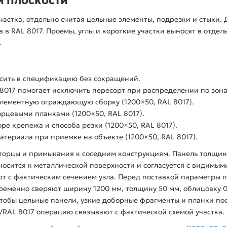
частка, отдельно считая цельные элементы, подрезки и стыки
в RAL 8017. Проемы, углы и короткие участки выносят в отдел
.
осить в спецификацию без сокращений.
 8017 помогает исключить пересорт при распределении по зона
лементную ограждающую сборку (1200×50, RAL 8017).
орцевыми планками (1200×50, RAL 8017).
ре крепежа и способа резки (1200×50, RAL 8017).
териала при приемке на объекте (1200×50, RAL 8017).
 торцы и примыкания к соседним конструкциям. Панель толщин
носится к металлической поверхности и согласуется с видимым
т с фактическим сечением узла. Перед поставкой параметры п
еменно сверяют ширину 1200 мм, толщину 50 мм, облицовку 0,
чтобы цельные панели, узкие доборные фрагменты и планки по
/RAL 8017 операцию связывают с фактической схемой участка.