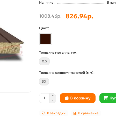
Наличие:
В на
826.94р.
1008.46р.
Цвет:
Толщина металла, мм:
0.5
Толщина сэндвич-панелей (мм):
50
Куп
В корзину
В закладки
В сравнение