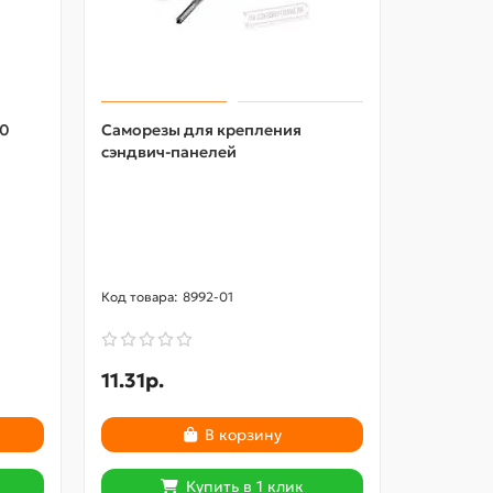
00
Саморезы для крепления
Шайба уп
сэндвич-панелей
8992-01
11.31р.
2
2.96р.
В корзину
Купить в 1 клик