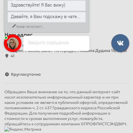
Здравствуйте! Я Вас вижу)
+7 (812) 389-26-20
+7 (499) 444-14-71
Давайте, я Вам подскажу в чате...
info@sandwichpanelsvspb.ru
Анна
печатает...
Наш адрес
Введите сообщение
Офис продаж
Адрес: Россия, Санкт-Петербург, Михаила Дудина 15, офис
41
Круглосуточно
Обращаем Ваше внимание на то, что данный интернет-сайт
носит исключительно информационный характер и ни при
каких условиях не является публичной офертой, определяемой
положениями ч. 2 ст. 437 Гражданского кодекса Российской
Федерации. Для получения подробной информации о
стоимости и сроках выполнения услуг, пожалуйста,
обращайтесь к сотрудникам компании ©ПРОФЛИСТСЭНДВИЧ.