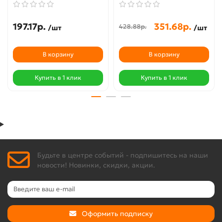
197.17р.
351.68р.
428.88р.
/шт
/шт
В корзину
В корзину
Купить в 1 клик
Купить в 1 клик
Будьте в центре событий - подпишитесь на наши
новости! Новинки, скидки, акции.
Оформить подписку