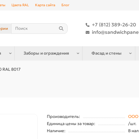
аты
Цвета RAL
Карта сайта
Блог
+7 (812) 389-26-20
ории
info@sandwichpane
я
Заборы и ограждения
Фасад и стены
0 RAL 8017
Производитель:
ООО 
Единица цены за товар:
/шт.
Наличие:
В на