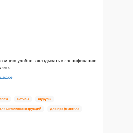
ю позицию удобно закладывать в спецификацию
елены.
щадке.
епеж
метизы
шурупы
для металлоконструкций
для профнастила