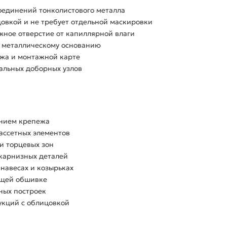
оединений тонколистового металла
цовкой и не требует отдельной маскировки
жное отверстие от капиллярной влаги
о металлическому основанию
ежа и монтажной карте
альных доборных узлов
ением крепежа
ассетных элементов
и торцевых зон
 карнизных деталей
навесах и козырьках
ющей обшивке
ных построек
укций с облицовкой