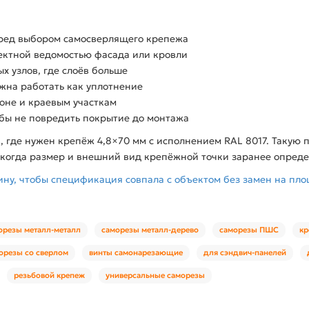
еред выбором самосверлящего крепежа
оектной ведомостью фасада или кровли
х узлов, где слоёв больше
лжна работать как уплотнение
оне и краевым участкам
обы не повредить покрытие до монтажа
в, где нужен крепёж 4,8×70 мм с исполнением RAL 8017. Таку
 когда размер и внешний вид крепёжной точки заранее опред
ну, чтобы спецификация совпала с объектом без замен на пло
орезы металл-металл
саморезы металл-дерево
саморезы ПШС
кр
орезы со сверлом
винты самонарезающие
для сэндвич-панелей
резьбовой крепеж
универсальные саморезы