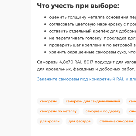
Что учесть при выборе:
оценить толщину металла основания п
согласовать цветовую маркировку с пр
оставить отдельный крепёж для доборны
не перетягивать головку: прокладка до
проверить шаг крепления по ветровой з
хранить окрашенные саморезы сухо, чт
Саморезы 4,8х70 RAL 8017 подходит для узло
для кровельных, фасадных и доборных работ,
Закажите саморезы под конкретный RAL и дли
саморезы
саморезы для сэндвич-панелей
сам
саморезы по металлу
саморезы по дереву
сам
для кровли
для фасадов
стальные саморезы