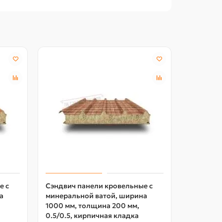
Акция -18
е с
Сэндвич панели кровельные с
Сэндвич 
а
минеральной ватой, ширина
пенопол
1000 мм, толщина 200 мм,
ширина 1
0.5/0.5, кирпичная кладка
мм, 0.5/0