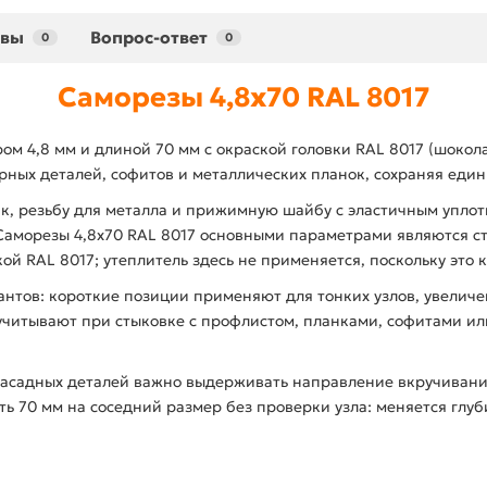
ывы
Вопрос-ответ
0
0
Саморезы 4,8х70 RAL 8017
ом 4,8 мм и длиной 70 мм с окраской головки RAL 8017 (шокол
рных деталей, софитов и металлических планок, сохраняя един
к, резьбу для металла и прижимную шайбу с эластичным упло
 Саморезы 4,8х70 RAL 8017 основными параметрами являются с
ой RAL 8017; утеплитель здесь не применяется, поскольку это к
нтов: короткие позиции применяют для тонких узлов, увеличе
 учитывают при стыковке с профлистом, планками, софитами 
асадных деталей важно выдерживать направление вкручивания,
ть 70 мм на соседний размер без проверки узла: меняется глу