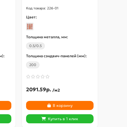
226-01
Цвет:
Цвет:
Толщина металла, мм:
Толщина 
0.5/0.5
0.5/0.5
м):
Толщина сэндвич-панелей (мм):
Толщина 
200
100
2091.59р.
2729.88р.
/м2
В корзину
Купить в 1 клик