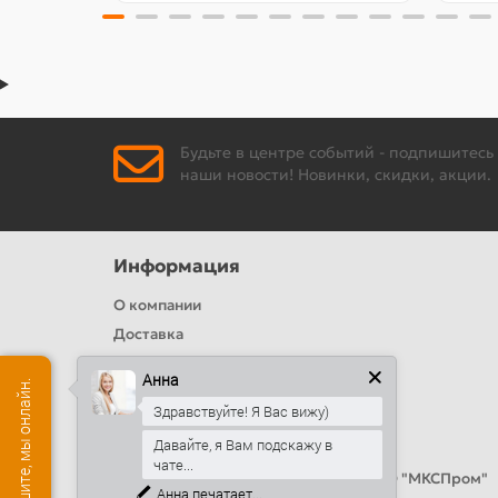
Будьте в центре событий - подпишитесь
наши новости! Новинки, скидки, акции.
Информация
О компании
Доставка
Политика безопасности
Анна
Условия соглашения
Здравствуйте! Я Вас вижу)
Цвета RAL
Давайте, я Вам подскажу в
Оплата
чате...
Калькулятор сэндвич панелей от ООО "МКСПром"
Анна
печатает...